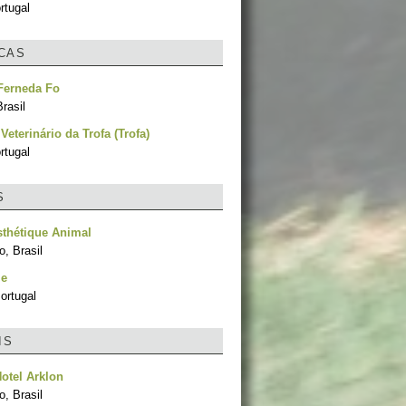
rtugal
ICAS
Ferneda Fo
rasil
Veterinário da Trofa (Trofa)
rtugal
S
thétique Animal
, Brasil
le
ortugal
IS
Hotel Arklon
, Brasil