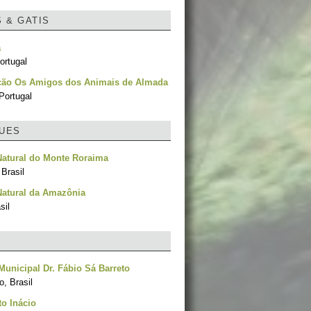
S & GATIS
a
ortugal
ção Os Amigos dos Animais de Almada
Portugal
UES
Natural do Monte Roraima
Brasil
Natural da Amazônia
sil
unicipal Dr. Fábio Sá Barreto
, Brasil
o Inácio