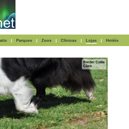
atis
|
Parques
|
Zoos
|
Clínicas
|
Lojas
|
Hotéis
Border Collie
Cães