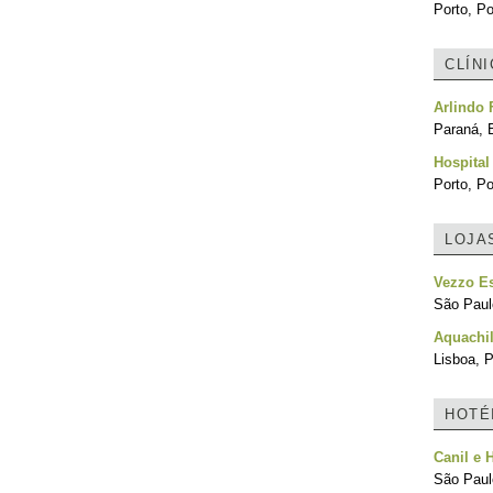
Porto, Po
CLÍN
Arlindo 
Paraná, B
Hospital 
Porto, Po
LOJA
Vezzo Es
São Paulo
Aquachi
Lisboa, P
HOTÉ
Canil e 
São Paulo