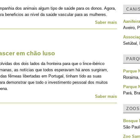
mpanhia dos animais algum tipo de saúde para os donos. Agora,
CANI
ra beneficios ao nível da saúde vascular para as mulheres.
Aanifeir
Saber mais
Aveiro, P
Associa
Setúbal, 
nascer em chão luso
PARQ
idas dos dois lados da fronteira para que o lince-ibérico
emanas, as notícias que todos esperavam há anos surgiram,
Parque 
 das fêmeas libertadas em Portugal, tinham tido as suas
Roraima, 
para demonstrar que todo o investimento pessoal dos muitos
Parque 
pena.
Pará, Bra
Saber mais
ZOOS
Bosque M
São Paulo
Zoo Sant