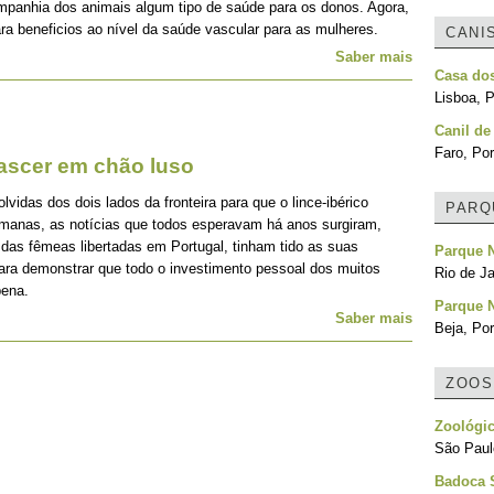
mpanhia dos animais algum tipo de saúde para os donos. Agora,
ra beneficios ao nível da saúde vascular para as mulheres.
CANI
Saber mais
Casa do
Lisboa, P
Canil de
Faro, Por
nascer em chão luso
idas dos dois lados da fronteira para que o lince-ibérico
PARQ
emanas, as notícias que todos esperavam há anos surgiram,
 das fêmeas libertadas em Portugal, tinham tido as suas
Parque N
para demonstrar que todo o investimento pessoal dos muitos
Rio de Ja
pena.
Parque N
Saber mais
Beja, Por
ZOOS
Zoológic
São Paulo
Badoca S