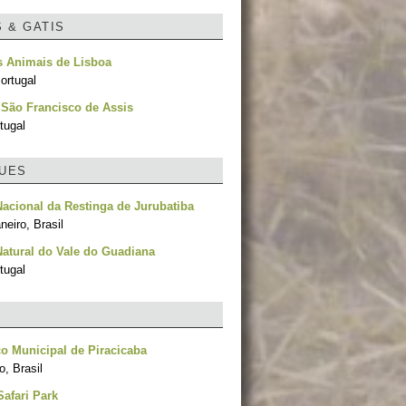
S & GATIS
s Animais de Lisboa
ortugal
 São Francisco de Assis
tugal
UES
acional da Restinga de Jurubatiba
neiro, Brasil
atural do Vale do Guadiana
tugal
o Municipal de Piracicaba
, Brasil
afari Park