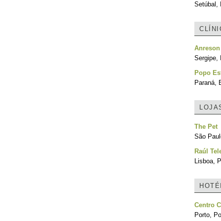
Setúbal, 
CLÍN
Anreson
Sergipe, 
Popo Est
Paraná, B
LOJA
The Pet
São Paulo
Raúl Tel
Lisboa, P
HOTÉ
Centro C
Porto, Po