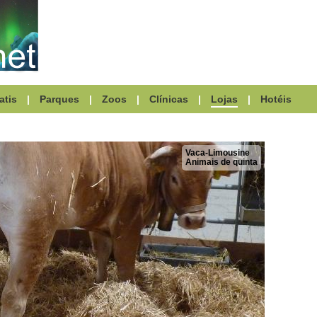
atis
|
Parques
|
Zoos
|
Clínicas
|
Lojas
|
Hotéis
Vaca-Limousine
Animais de quinta