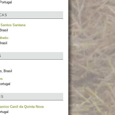
Portugal
ICAS
 Santos Santana
Brasil
hetic
rasil
S
, Brasil
es
ortugal
IS
anino Canil da Quinta Nova
rtugal