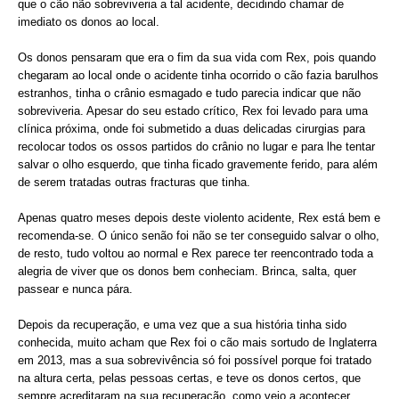
que o cão não sobreviveria a tal acidente, decidindo chamar de
imediato os donos ao local.
Os donos pensaram que era o fim da sua vida com Rex, pois quando
chegaram ao local onde o acidente tinha ocorrido o cão fazia barulhos
estranhos, tinha o crânio esmagado e tudo parecia indicar que não
sobreviveria. Apesar do seu estado crítico, Rex foi levado para uma
clínica próxima, onde foi submetido a duas delicadas cirurgias para
recolocar todos os ossos partidos do crânio no lugar e para lhe tentar
salvar o olho esquerdo, que tinha ficado gravemente ferido, para além
de serem tratadas outras fracturas que tinha.
Apenas quatro meses depois deste violento acidente, Rex está bem e
recomenda-se. O único senão foi não se ter conseguido salvar o olho,
de resto, tudo voltou ao normal e Rex parece ter reencontrado toda a
alegria de viver que os donos bem conheciam. Brinca, salta, quer
passear e nunca pára.
Depois da recuperação, e uma vez que a sua história tinha sido
conhecida, muito acham que Rex foi o cão mais sortudo de Inglaterra
em 2013, mas a sua sobrevivência só foi possível porque foi tratado
na altura certa, pelas pessoas certas, e teve os donos certos, que
sempre acreditaram na sua recuperação, como veio a acontecer.