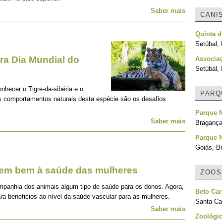
Saber mais
CANI
Quinta 
Setúbal, 
a Dia Mundial do
Associa
Setúbal, 
onhecer o Tigre-da-sibéria e o
PARQ
os comportamentos naturais desta espécie são os desafios
Parque N
Saber mais
Bragança
Parque 
Goiás, Br
zem bem à saúde das mulheres
ZOOS
mpanhia dos animais algum tipo de saúde para os donos. Agora,
Beto Car
ra beneficios ao nível da saúde vascular para as mulheres.
Santa Cat
Saber mais
Zoológic