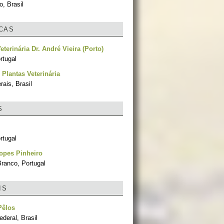
, Brasil
ICAS
eterinária Dr. André Vieira (Porto)
rtugal
 Plantas Veterinária
ais, Brasil
S
rtugal
opes Pinheiro
Branco, Portugal
IS
Pêlos
ederal, Brasil