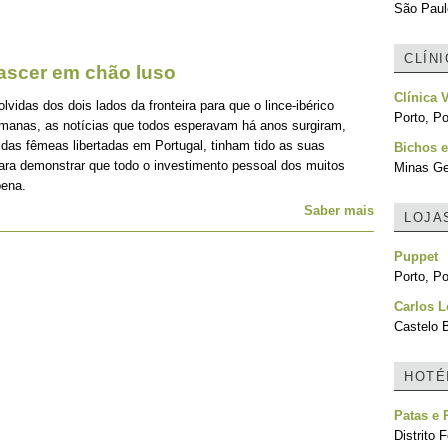
São Paulo
CLÍN
nascer em chão luso
Clínica V
idas dos dois lados da fronteira para que o lince-ibérico
Porto, Po
emanas, as notícias que todos esperavam há anos surgiram,
 das fêmeas libertadas em Portugal, tinham tido as suas
Bichos e
para demonstrar que todo o investimento pessoal dos muitos
Minas Ger
pena.
Saber mais
LOJA
Puppet
Porto, Po
Carlos L
Castelo 
HOTÉ
Patas e 
Distrito F