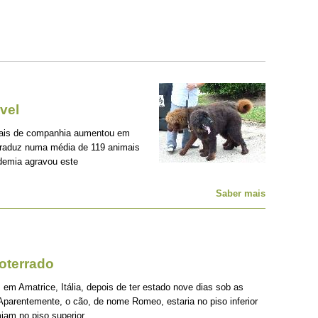
vel
mais de companhia aumentou em
traduz numa média de 119 animais
demia agravou este
Saber mais
oterrado
 em Amatrice, Itália, depois de ter estado nove dias sob as
Aparentemente, o cão, de nome Romeo, estaria no piso inferior
iam no piso superior.