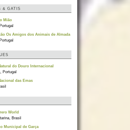
S & GATIS
do Mião
Portugal
ção Os Amigos dos Animais de Almada
Portugal
UES
atural do Douro Internacional
, Portugal
Nacional das Emas
asil
rero World
arina, Brasil
o Municipal de Garça