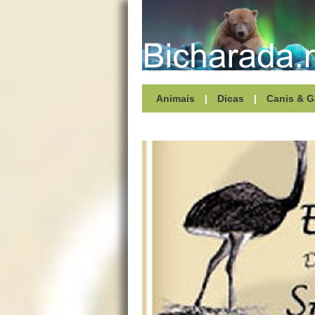
Animais
|
Dicas
|
Canis & G