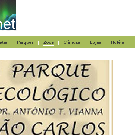
atis
|
Parques
|
Zoos
|
Clínicas
|
Lojas
|
Hotéis