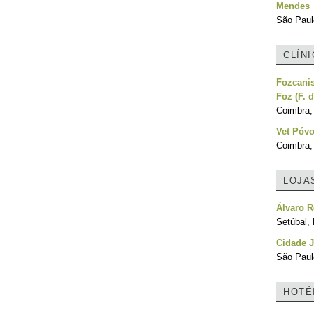
Mendes
São Paulo
CLÍN
Fozcanis
Foz (F. 
Coimbra,
Vet Póvo
Coimbra,
LOJA
Álvaro 
Setúbal, 
Cidade 
São Paulo
HOTÉ