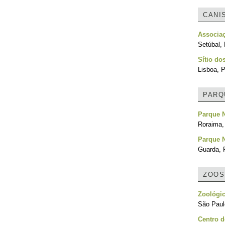
CANI
Associa
Setúbal, 
Sítio do
Lisboa, P
PARQ
Parque 
Roraima, 
Parque N
Guarda, 
ZOOS
Zoológic
São Paulo
Centro 