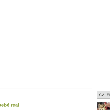
GALE
bebé real