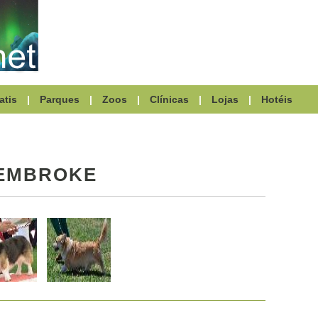
atis
|
Parques
|
Zoos
|
Clínicas
|
Lojas
|
Hotéis
PEMBROKE