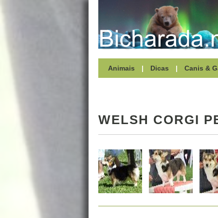
Animais
|
Dicas
|
Canis & G
WELSH CORGI 