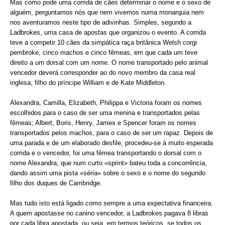
Mas como pode uma corrida de cães determinar o nome e o sexo de
alguém, perguntamos nós que nem vivemos numa monarquia nem
nos aventuramos neste tipo de adivinhas. Simples, segundo a
Ladbrokes, uma casa de apostas que organizou o evento. A corrida
teve a competir 10 cães da simpática raça britânica Welsh corgi
pembroke, cinco machos e cinco fêmeas, em que cada um teve
direito a um dorsal com um nome. O nome transportado pelo animal
vencedor deverá corresponder ao do novo membro da casa real
inglesa, filho do príncipe William e de Kate Middleton.
Alexandra, Camilla, Elizabeth, Philippa e Victoria foram os nomes
escolhidos para o caso de ser uma menina e transportados pelas
fêmeas; Albert, Boris, Henry, James e Spencer foram os nomes
transportados pelos machos, para o caso de ser um rapaz. Depois de
uma parada e de um elaborado desfile, procedeu-se à muito esperada
corrida e o vencedor, foi uma fêmea transportando o dorsal com o
nome Alexandra, que num curto «sprint» bateu toda a concorrência,
dando assim uma pista «séria» sobre o sexo e o nome do segundo
filho dos duques de Cambridge.
Mas tudo isto está ligado como sempre a uma expectativa financeira.
A quem apostasse no canino vencedor, a Ladbrokes pagava 8 libras
por cada libra apostada, ou seja, em termos teóricos, se todos os