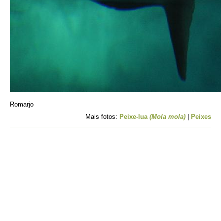
Romarjo
Mais fotos:
Peixe-lua
(Mola mola)
|
Peixes