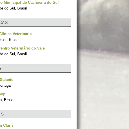
o Municipal de Cachoeira do Sul
e do Sul, Brasil
ICAS
Clínica Veterinária
ais, Brasil
Centro Veterinário do Vale
e do Sul, Brasil
S
Galante
ortugal
hop
, Brasil
IS
n Clar´s