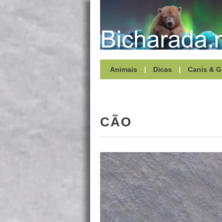
Animais
|
Dicas
|
Canis & G
CÃO