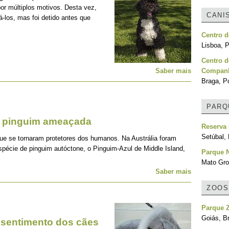
or múltiplos motivos. Desta vez,
CANI
los, mas foi detido antes que
Centro d
Lisboa, P
Centro d
Saber mais
Compan
Braga, Po
PARQ
e pinguim ameaçada
Reserva 
Setúbal, 
e se tornaram protetores dos humanos. Na Austrália foram
spécie de pinguim autóctone, o Pinguim-Azul de Middle Island,
Parque 
Mato Gro
Saber mais
ZOOS
Parque Z
Goiás, Br
 sentimento dos cães