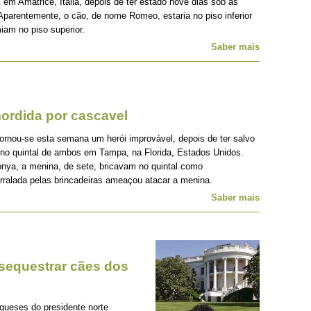
 em Amatrice, Itália, depois de ter estado nove dias sob as
Aparentemente, o cão, de nome Romeo, estaria no piso inferior
iam no piso superior.
Saber mais
ordida por cascavel
rnou-se esta semana um herói improvável, depois de ter salvo
no quintal de ambos em Tampa, na Florida, Estados Unidos.
onya, a menina, de sete, bricavam no quintal como
ralada pelas brincadeiras ameaçou atacar a menina.
Saber mais
 sequestrar cães dos
gueses do presidente norte