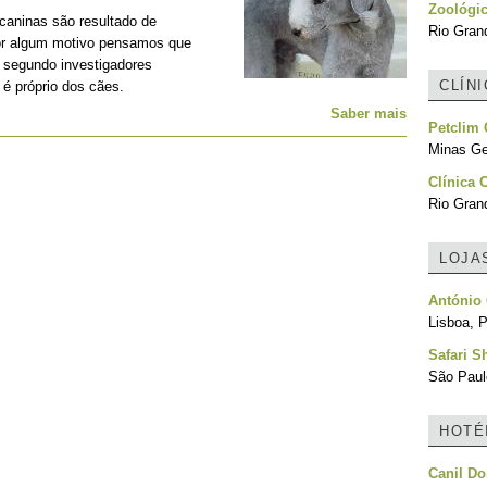
Zoológic
aninas são resultado de
Rio Grand
or algum motivo pensamos que
 segundo investigadores
CLÍN
é próprio dos cães.
Saber mais
Petclim 
Minas Ger
Clínica 
Rio Grand
LOJA
António 
Lisboa, P
Safari S
São Paulo
HOTÉ
Canil Do