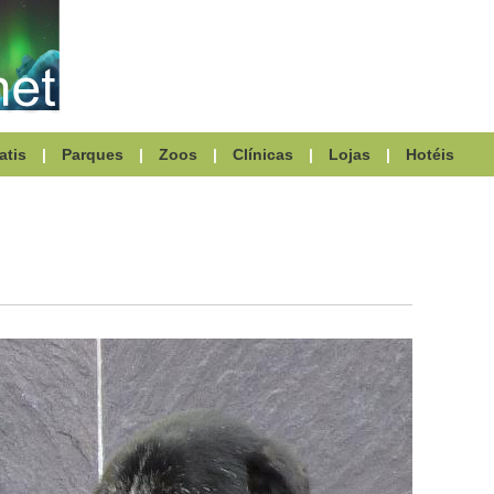
atis
|
Parques
|
Zoos
|
Clínicas
|
Lojas
|
Hotéis