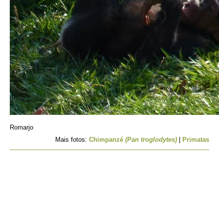
Romarjo
Mais fotos:
Chimpanzé
(Pan troglodytes)
|
Primatas