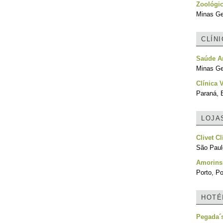
Zoológi
Minas Ger
CLÍN
Saúde A
Minas Ger
Clínica 
Paraná, B
LOJA
Clivet C
São Paulo
Amorins 
Porto, Po
HOTÉ
Pegada´