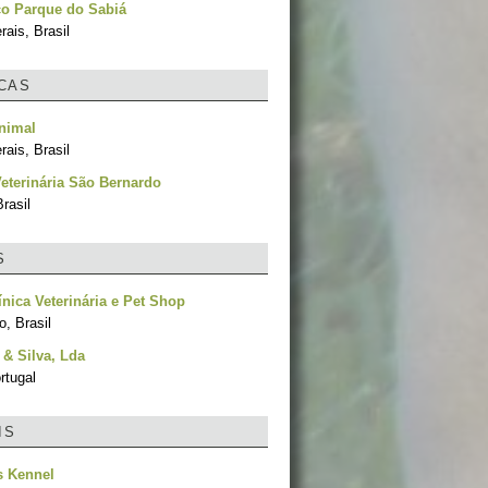
co Parque do Sabiá
ais, Brasil
ICAS
nimal
ais, Brasil
Veterinária São Bernardo
rasil
S
línica Veterinária e Pet Shop
, Brasil
& Silva, Lda
rtugal
IS
s Kennel