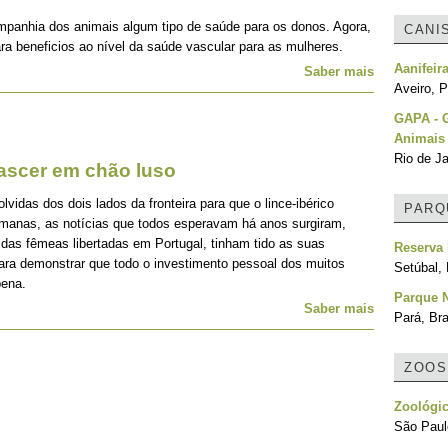
mpanhia dos animais algum tipo de saúde para os donos. Agora,
CANI
ra beneficios ao nível da saúde vascular para as mulheres.
Aanifeir
Saber mais
Aveiro, P
GAPA - G
Animais
Rio de Ja
nascer em chão luso
idas dos dois lados da fronteira para que o lince-ibérico
PARQ
emanas, as notícias que todos esperavam há anos surgiram,
 das fêmeas libertadas em Portugal, tinham tido as suas
Reserva 
para demonstrar que todo o investimento pessoal dos muitos
Setúbal, 
pena.
Parque 
Saber mais
Pará, Bra
ZOOS
Zoológic
São Paulo