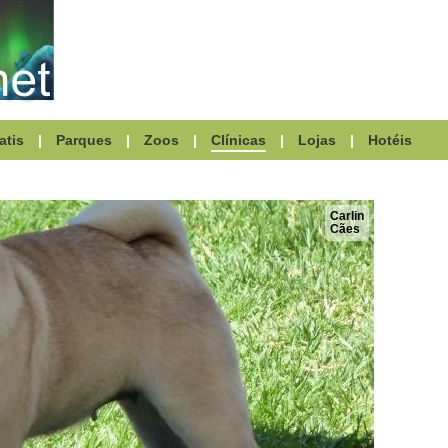
atis
|
Parques
|
Zoos
|
Clínicas
|
Lojas
|
Hotéis
Carlin
Cães