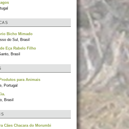
Lagos
tugal
ICAS
ório Bicho Mimado
sso do Sul, Brasil
 de Eça Rabelo Filho
Santo, Brasil
S
- Produtos para Animais
e, Portugal
ia.
, Brasil
IS
ara Cães Chacara do Morumbi