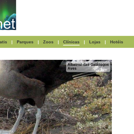
atis
|
Parques
|
Zoos
|
Clínicas
|
Lojas
|
Hotéis
Albatroz-das-Galápagos
Aves