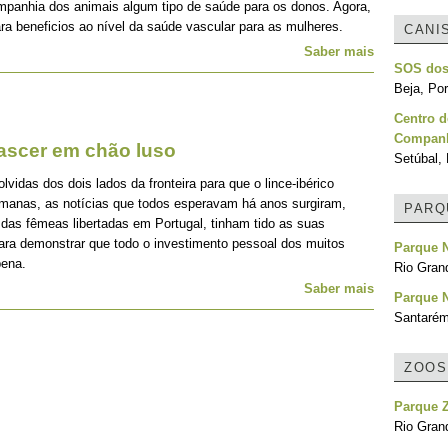
mpanhia dos animais algum tipo de saúde para os donos. Agora,
ra beneficios ao nível da saúde vascular para as mulheres.
CANI
Saber mais
SOS dos
Beja, Por
Centro d
Companh
nascer em chão luso
Setúbal, 
idas dos dois lados da fronteira para que o lince-ibérico
emanas, as notícias que todos esperavam há anos surgiram,
PARQ
 das fêmeas libertadas em Portugal, tinham tido as suas
para demonstrar que todo o investimento pessoal dos muitos
Parque N
pena.
Rio Grand
Saber mais
Parque N
Santarém
ZOOS
Parque 
Rio Grand