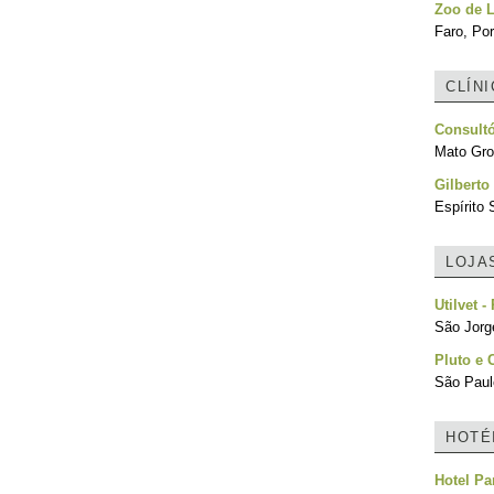
Zoo de 
Faro, Por
CLÍN
Consult
Mato Gro
Gilberto
Espírito 
LOJA
Utilvet 
São Jorg
Pluto e C
São Paulo
HOTÉ
Hotel P