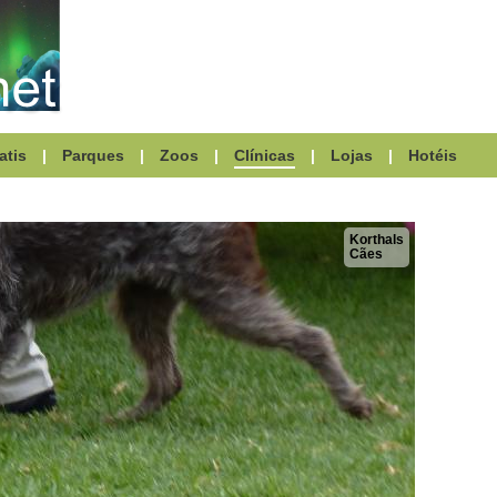
atis
|
Parques
|
Zoos
|
Clínicas
|
Lojas
|
Hotéis
Korthals
Cães