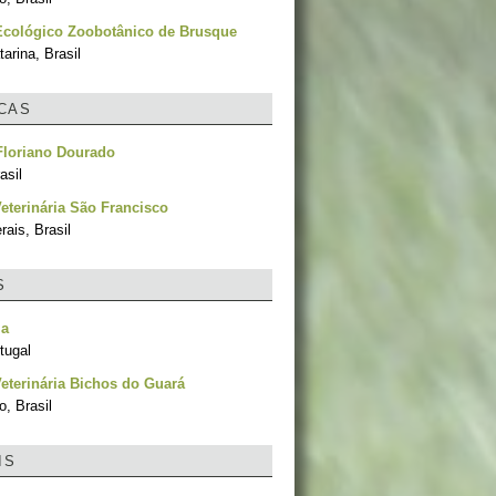
Ecológico Zoobotânico de Brusque
arina, Brasil
ICAS
Floriano Dourado
asil
Veterinária São Francisco
ais, Brasil
S
la
tugal
Veterinária Bichos do Guará
, Brasil
IS