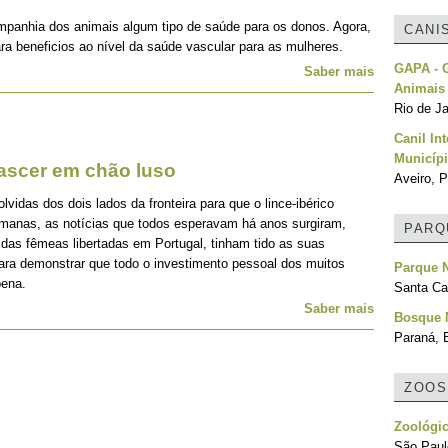
mpanhia dos animais algum tipo de saúde para os donos. Agora,
CANI
ra beneficios ao nível da saúde vascular para as mulheres.
GAPA - G
Saber mais
Animais
Rio de Ja
Canil In
Municípi
nascer em chão luso
Aveiro, P
idas dos dois lados da fronteira para que o lince-ibérico
emanas, as notícias que todos esperavam há anos surgiram,
PARQ
 das fêmeas libertadas em Portugal, tinham tido as suas
para demonstrar que todo o investimento pessoal dos muitos
Parque 
pena.
Santa Cat
Saber mais
Bosque 
Paraná, B
ZOOS
Zoológic
São Paulo