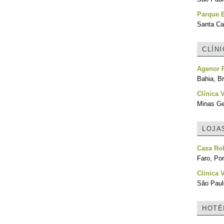
Parque 
Santa Cat
CLÍN
Agenor 
Bahia, Br
Clínica 
Minas Ger
LOJA
Casa Ro
Faro, Por
Clinica 
São Paulo
HOTÉ