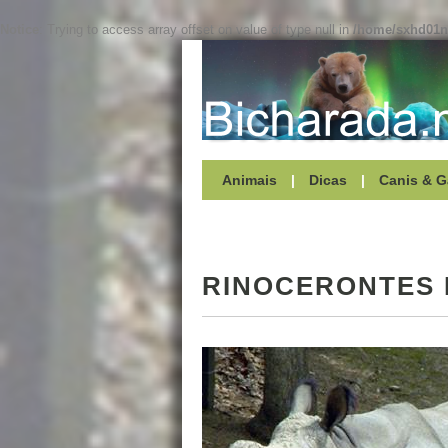
Notice
: Trying to access array offset on value of type null in
/home/sxhd01ne
Animais
|
Dicas
|
Canis & G
RINOCERONTES 