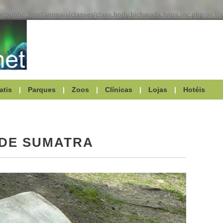
/public_html/animais/classes/class.body.bicharada.fotos.inc.php
on li
atis
|
Parques
|
Zoos
|
Clínicas
|
Lojas
|
Hotéis
DE SUMATRA