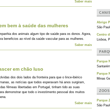
Saber mais
CANI
Abrigo P
zem bem à saúde das mulheres
São Paulo
mpanhia dos animais algum tipo de saúde para os donos. Agora,
Centro d
ra beneficios ao nível da saúde vascular para as mulheres.
Lisboa, P
Saber mais
PARQ
Parque N
Santarém
nascer em chão luso
Parque N
idas dos dois lados da fronteira para que o lince-ibérico
Minas Ger
emanas, as notícias que todos esperavam há anos surgiram,
 das fêmeas libertadas em Portugal, tinham tido as suas
ZOOS
para demonstrar que todo o investimento pessoal dos muitos
pena.
Parque 
Saber mais
São Paulo