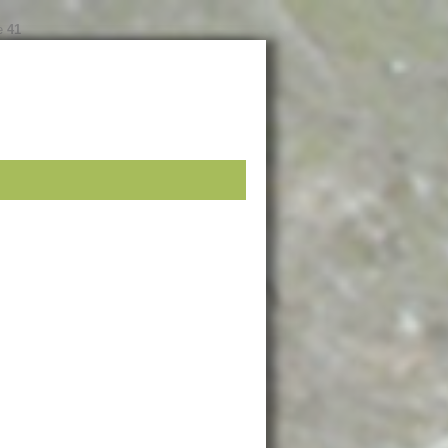
ne
41