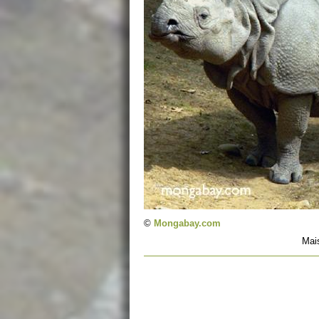
©
Mongabay.com
Mai