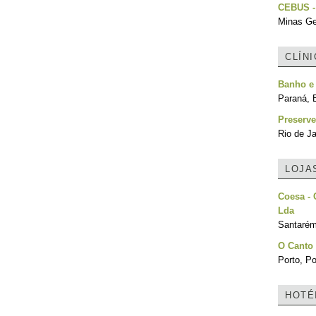
CEBUS -
Minas Ger
CLÍN
Banho e
Paraná, B
Preserve
Rio de Ja
LOJA
Coesa - 
Lda
Santarém
O Canto
Porto, Po
HOTÉ