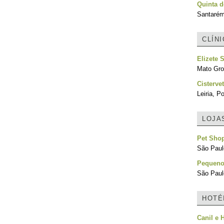
Quinta d
Santarém
CLÍN
Elizete 
Mato Gro
Cistervet
Leiria, P
LOJA
Pet Sho
São Paulo
Pequeno
São Paulo
HOTÉ
Canil e 