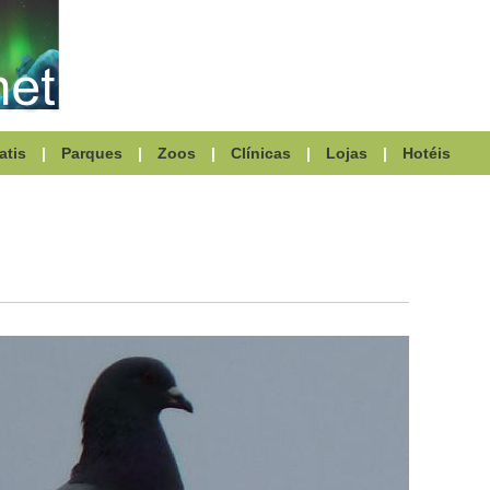
atis
|
Parques
|
Zoos
|
Clínicas
|
Lojas
|
Hotéis