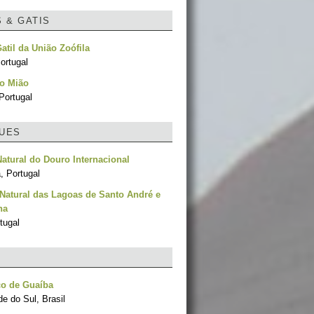
S & GATIS
Gatil da União Zoófila
ortugal
do Mião
Portugal
UES
atural do Douro Internacional
, Portugal
Natural das Lagoas de Santo André e
ha
tugal
co de Guaíba
e do Sul, Brasil