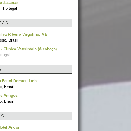
o Zacarias
, Portugal
ICAS
Silva Ribeiro Virgolino, ME
sso, Brasil
 - Clínica Veterinária (Alcobaça)
ortugal
S
p Fauni Domus, Ltda
, Brasil
s Amigos
, Brasil
IS
Hotel Arklon