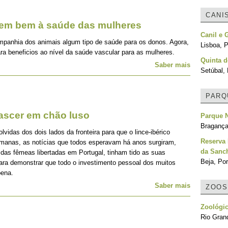
CANI
zem bem à saúde das mulheres
Canil e 
mpanhia dos animais algum tipo de saúde para os donos. Agora,
Lisboa, P
ra beneficios ao nível da saúde vascular para as mulheres.
Quinta 
Saber mais
Setúbal, 
PARQ
nascer em chão luso
Parque N
Bragança
idas dos dois lados da fronteira para que o lince-ibérico
Reserva 
emanas, as notícias que todos esperavam há anos surgiram,
da Sanc
 das fêmeas libertadas em Portugal, tinham tido as suas
Beja, Por
para demonstrar que todo o investimento pessoal dos muitos
pena.
Saber mais
ZOOS
Zoológi
Rio Grand