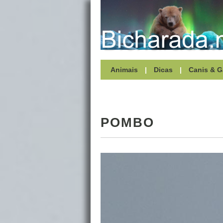
Animais
|
Dicas
|
Canis & G
POMBO