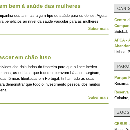
zem bem à saúde das mulheres
CANI
mpanhia dos animais algum tipo de saúde para os donos. Agora,
Centro d
ra beneficios ao nível da saúde vascular para as mulheres.
Companh
Saber mais
Setúbal, 
APCA - 
Abando
Lisboa, P
nascer em chão luso
PARQ
idas dos dois lados da fronteira para que o lince-ibérico
emanas, as notícias que todos esperavam há anos surgiram,
Parque N
 das fêmeas libertadas em Portugal, tinham tido as suas
Roraima, 
para demonstrar que todo o investimento pessoal dos muitos
pena.
Reserva 
Saber mais
Coimbra,
ZOOS
CEBUS -
Minas Ger