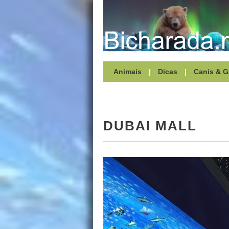
Animais
|
Dicas
|
Canis & G
DUBAI MALL