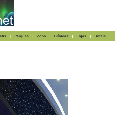
atis
|
Parques
|
Zoos
|
Clínicas
|
Lojas
|
Hotéis