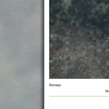
Romarjo
Ma