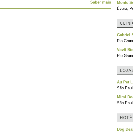
Saber mais
Monte S
Évora, Po
CLÍN
Gabriel 
Rio Grand
Vovô Bi
Rio Grand
LOJA
Au Pet 
São Paulo
Mimi Dog
São Paulo
HOTÉ
Dog Dea