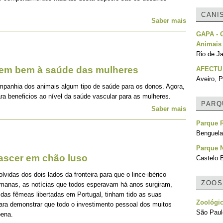
CANI
Saber mais
GAPA - G
Animais
Rio de Ja
zem bem à saúde das mulheres
AFECTU
Aveiro, P
mpanhia dos animais algum tipo de saúde para os donos. Agora,
ra beneficios ao nível da saúde vascular para as mulheres.
PARQ
Saber mais
Parque R
Benguela
Parque N
nascer em chão luso
Castelo 
idas dos dois lados da fronteira para que o lince-ibérico
ZOOS
emanas, as notícias que todos esperavam há anos surgiram,
 das fêmeas libertadas em Portugal, tinham tido as suas
Zoológic
para demonstrar que todo o investimento pessoal dos muitos
São Paulo
pena.