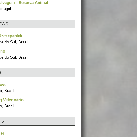
elvagem - Reserva Animal
rtugal
ICAS
Szczepaniak
e do Sul, Brasil
cho
e do Sul, Brasil
S
Love
, Brasil
 Veterinário
, Brasil
IS
ler