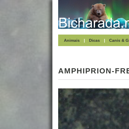
Animais
|
Dicas
|
Canis & G
AMPHIPRION-FR