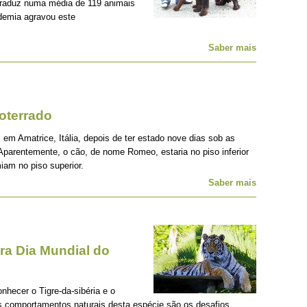
traduz numa média de 119 animais
demia agravou este
Saber mais
oterrado
 em Amatrice, Itália, depois de ter estado nove dias sob as
Aparentemente, o cão, de nome Romeo, estaria no piso inferior
iam no piso superior.
Saber mais
a Dia Mundial do
onhecer o Tigre-da-sibéria e o
os comportamentos naturais desta espécie são os desafios