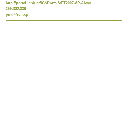
http://portal.icnb.pt/ICNPortal/vPT2007-AP-Alvao
259.302.830
pnal@icnb.pt