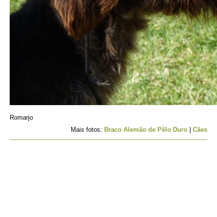
Romarjo
Mais fotos:
Braco Alemão de Pêlo Duro
|
Cães