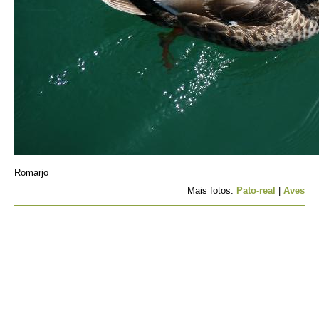
Romarjo
Mais fotos:
Pato-real
|
Aves