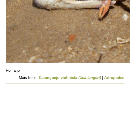
Romarjo
Mais fotos:
Caranguejo-violinista
(Uca tangeri)
|
Artrópodes