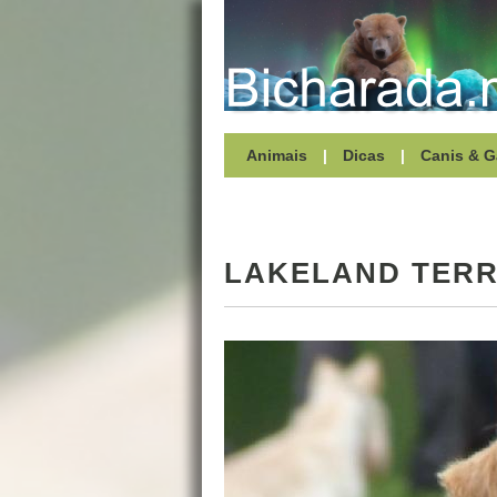
Animais
|
Dicas
|
Canis & G
LAKELAND TERR