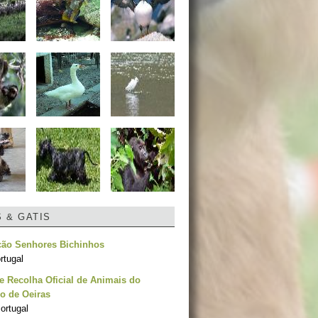
S & GATIS
ção Senhores Bichinhos
rtugal
e Recolha Oficial de Animais do
o de Oeiras
ortugal