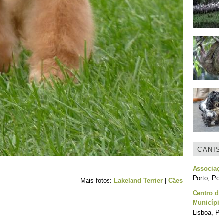
CANI
Associa
Porto, Po
Mais fotos:
Lakeland Terrier
|
Cães
Centro d
Municípi
Lisboa, P