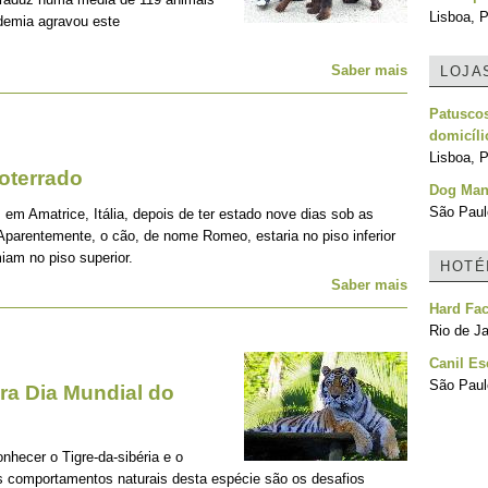
Lisboa, P
demia agravou este
Saber mais
LOJA
Patuscos
domicíli
Lisboa, P
oterrado
Dog Man
São Paulo
 em Amatrice, Itália, depois de ter estado nove dias sob as
Aparentemente, o cão, de nome Romeo, estaria no piso inferior
iam no piso superior.
HOTÉ
Saber mais
Hard Fa
Rio de Ja
Canil Es
São Paulo
a Dia Mundial do
onhecer o Tigre-da-sibéria e o
os comportamentos naturais desta espécie são os desafios