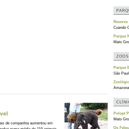
PARQ
Reserva 
Cuando C
Parque 
Mato Gro
ZOOS
Parque E
São Paulo
Zoológi
Amazonas
CLÍN
vel
Polopt P
Mato Gro
mais de companhia aumentou em
Os Felpu
traduz numa média de 119 animais