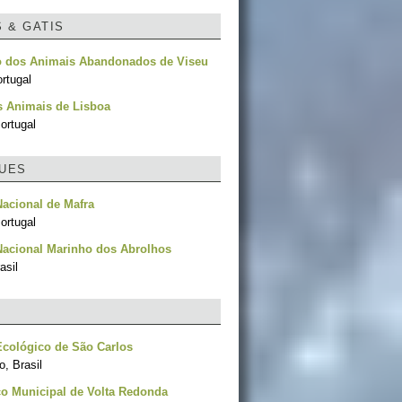
S & GATIS
o dos Animais Abandonados de Viseu
rtugal
s Animais de Lisboa
ortugal
UES
acional de Mafra
ortugal
Nacional Marinho dos Abrolhos
asil
cológico de São Carlos
, Brasil
o Municipal de Volta Redonda