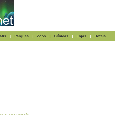
atis
|
Parques
|
Zoos
|
Clínicas
|
Lojas
|
Hotéis