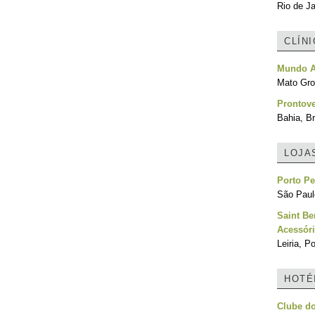
Rio de Ja
CLÍN
Mundo A 
Mato Gro
Prontove
Bahia, Br
LOJA
Porto Pe
São Paulo
Saint Be
Acessóri
Leiria, P
HOTÉ
Clube d