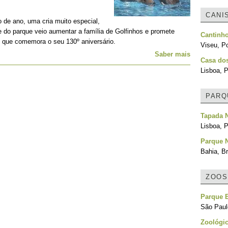
CANI
o de ano, uma cria muito especial,
e do parque veio aumentar a família de Golfinhos e promete
Cantinh
m que comemora o seu 130º aniversário.
Viseu, Po
Saber mais
Casa do
Lisboa, P
PARQ
Tapada N
Lisboa, P
Parque 
Bahia, Br
ZOOS
Parque E
São Paulo
Zoológic