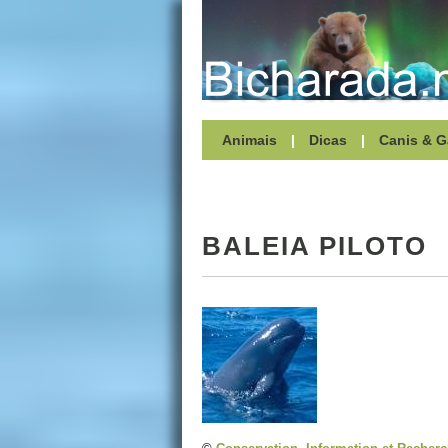
Animais
|
Dicas
|
Canis & G
BALEIA PILOTO