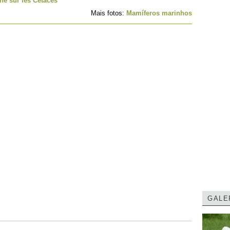
he sur les Cétacés
Mais fotos:
Mamíferos marinhos
GALE