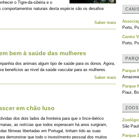
onhecer o Tigre-da-sibéria e o
os comportamentos naturais desta espécie são os desafios
CANI
Associa
Saber mais
Porto, Po
Centro V
Porto, Po
zem bem à saúde das mulheres
PARQ
mpanhia dos animais algum tipo de saúde para os donos. Agora,
ra beneficios ao nível da saúde vascular para as mulheres.
Parque N
Amazonas
Saber mais
Parque N
Piauí, Br
nascer em chão luso
ZOOS
idas dos dois lados da fronteira para que o lince-ibérico
Zoológic
emanas, as notícias que todos esperavam há anos surgiram,
São Paulo
 das fêmeas libertadas em Portugal, tinham tido as suas
Parque Z
para demonstrar que todo o investimento pessoal dos muitos