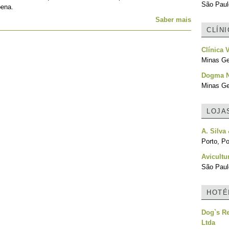
São Paulo
pena.
Saber mais
CLÍN
Clínica 
Minas Ger
Dogma Ni
Minas Ger
LOJA
A. Silva 
Porto, Po
Avicultu
São Paulo
HOTÉ
Dog`s Re
Ltda