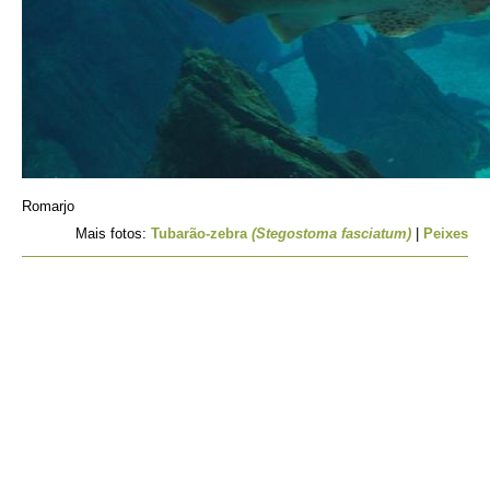
Romarjo
Mais fotos:
Tubarão-zebra
(Stegostoma fasciatum)
|
Peixes