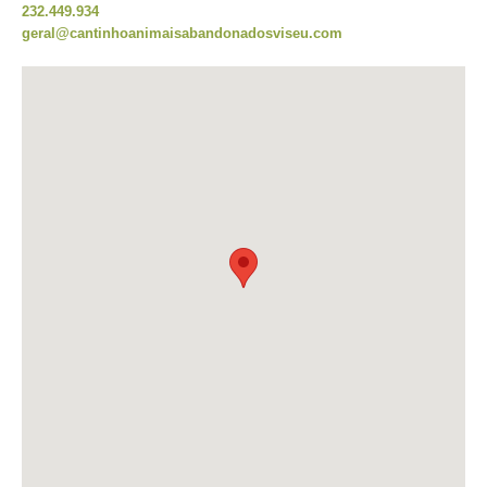
232.449.934
geral@cantinhoanimaisabandonadosviseu.com