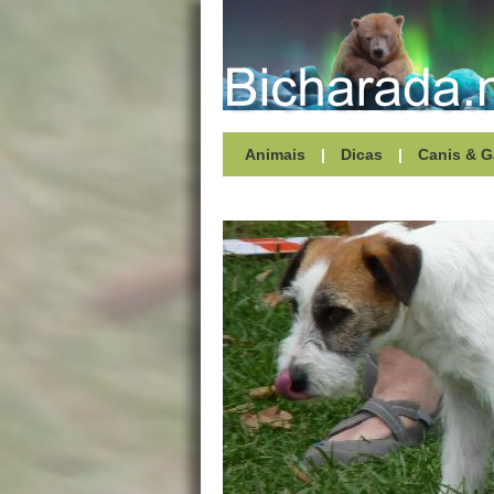
Animais
|
Dicas
|
Canis & G