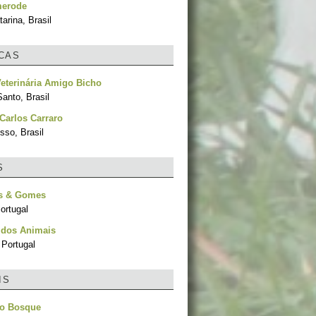
erode
arina, Brasil
ICAS
Veterinária Amigo Bicho
Santo, Brasil
Carlos Carraro
sso, Brasil
S
os & Gomes
ortugal
 dos Animais
 Portugal
IS
do Bosque