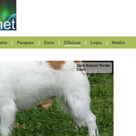
atis
|
Parques
|
Zoos
|
Clínicas
|
Lojas
|
Hotéis
Jack Russel Terrier
Cães