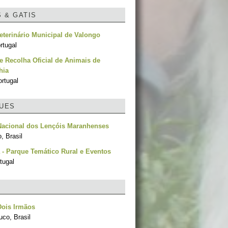
S & GATIS
eterinário Municipal de Valongo
rtugal
e Recolha Oficial de Animais de
hia
rtugal
UES
Nacional dos Lençóis Maranhenses
, Brasil
 - Parque Temático Rural e Eventos
tugal
Dois Irmãos
co, Brasil