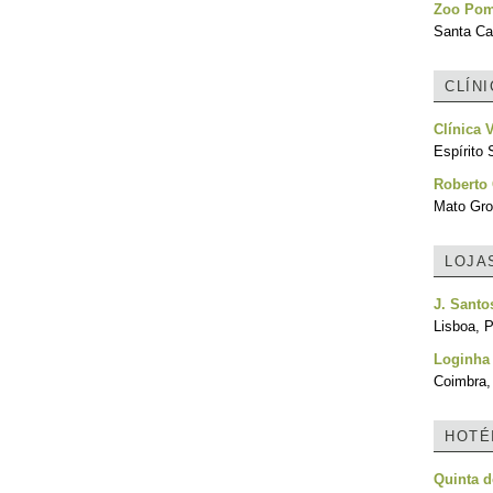
Zoo Pom
Santa Cat
CLÍN
Clínica 
Espírito 
Roberto 
Mato Gro
LOJA
J. Sant
Lisboa, P
Loginha
Coimbra,
HOTÉ
Quinta 