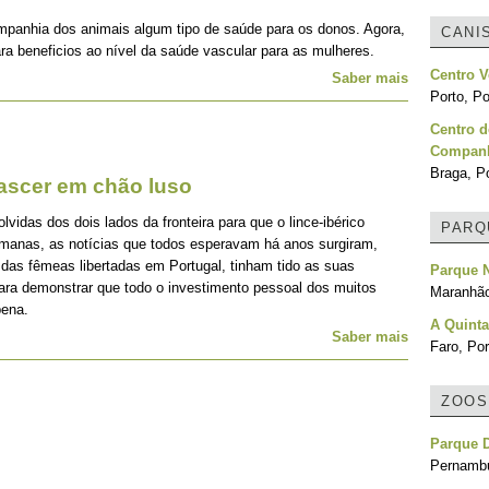
mpanhia dos animais algum tipo de saúde para os donos. Agora,
CANI
ra beneficios ao nível da saúde vascular para as mulheres.
Centro V
Saber mais
Porto, Po
Centro d
Compan
Braga, Po
nascer em chão luso
idas dos dois lados da fronteira para que o lince-ibérico
PARQ
emanas, as notícias que todos esperavam há anos surgiram,
 das fêmeas libertadas em Portugal, tinham tido as suas
Parque 
para demonstrar que todo o investimento pessoal dos muitos
Maranhão
pena.
A Quinta
Saber mais
Faro, Por
ZOOS
Parque 
Pernambu