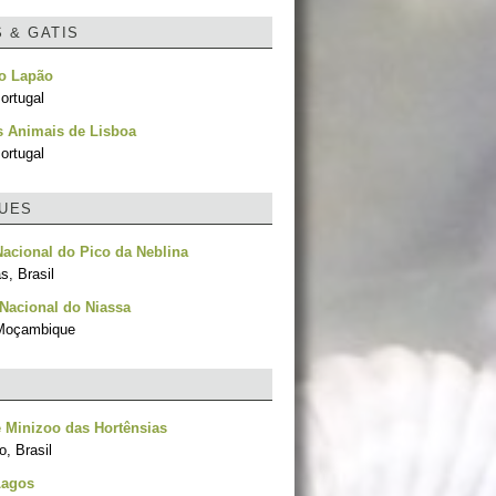
S & GATIS
no Lapão
ortugal
s Animais de Lisboa
ortugal
UES
acional do Pico da Neblina
, Brasil
Nacional do Niassa
 Moçambique
 Minizoo das Hortênsias
, Brasil
Lagos