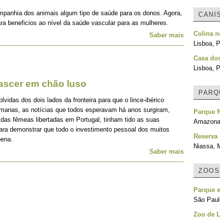
mpanhia dos animais algum tipo de saúde para os donos. Agora,
CANI
ra beneficios ao nível da saúde vascular para as mulheres.
Colina 
Saber mais
Lisboa, P
Casa do
Lisboa, P
nascer em chão luso
PARQ
idas dos dois lados da fronteira para que o lince-ibérico
emanas, as notícias que todos esperavam há anos surgiram,
Parque N
 das fêmeas libertadas em Portugal, tinham tido as suas
Amazonas
para demonstrar que todo o investimento pessoal dos muitos
Reserva 
pena.
Niassa,
Saber mais
ZOOS
Parque e
São Paulo
Zoo de 