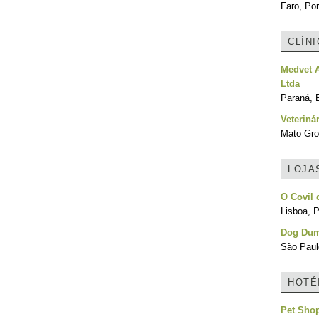
Faro, Por
CLÍN
Medvet A
Ltda
Paraná, B
Veteriná
Mato Gro
LOJA
O Covil
Lisboa, P
Dog Dum
São Paulo
HOTÉ
Pet Sho