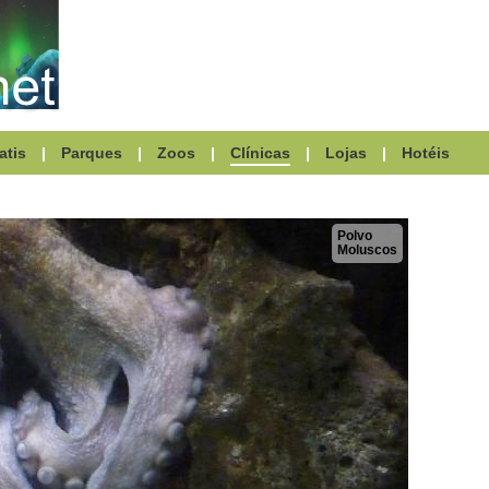
atis
|
Parques
|
Zoos
|
Clínicas
|
Lojas
|
Hotéis
Polvo
Moluscos