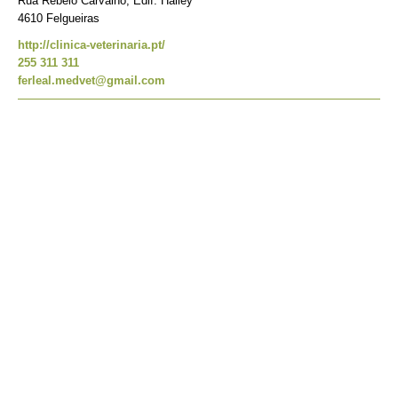
Rua Rebelo Carvalho, Edif. Halley
4610 Felgueiras
http://clinica-veterinaria.pt/
255 311 311
ferleal.medvet@gmail.com