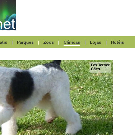
atis
|
Parques
|
Zoos
|
Clínicas
|
Lojas
|
Hotéis
Fox Terrier
Cães