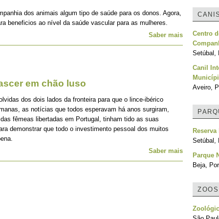
mpanhia dos animais algum tipo de saúde para os donos. Agora,
CANI
ra beneficios ao nível da saúde vascular para as mulheres.
Centro d
Saber mais
Companh
Setúbal, 
Canil In
Municípi
nascer em chão luso
Aveiro, P
idas dos dois lados da fronteira para que o lince-ibérico
emanas, as notícias que todos esperavam há anos surgiram,
PARQ
 das fêmeas libertadas em Portugal, tinham tido as suas
para demonstrar que todo o investimento pessoal dos muitos
Reserva 
pena.
Setúbal, 
Saber mais
Parque N
Beja, Por
ZOOS
Zoológic
São Paulo