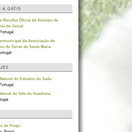
S & GATIS
e Recolha Oficial de Animais de
ia do Seixal
Portugal
termunicipal da Associação de
os de Terras de Santa Maria
ortugal
UES
Natural do Estuário do Sado
Portugal
atural do Vale do Guadiana
tugal
o de Piraju
, Brasil