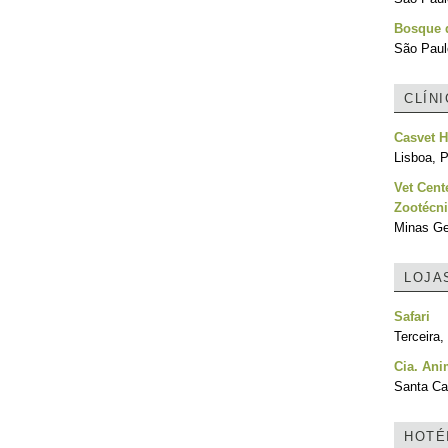
Bosque d
São Paulo
CLÍN
Casvet H
Lisboa, P
Vet Cent
Zootécn
Minas Ger
LOJA
Safari
Terceira,
Cia. Ani
Santa Cat
HOTÉ