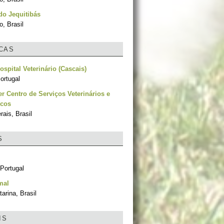
o Jequitibás
, Brasil
ICAS
ospital Veterinário (Cascais)
ortugal
er Centro de Serviços Veterinários e
icos
ais, Brasil
S
 Portugal
mal
arina, Brasil
IS