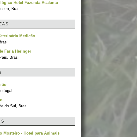
lógico Hotel Fazenda Acalanto
neiro, Brasil
ICAS
Veterinária Medicão
rasil
de Faria Heringer
ais, Brasil
S
lrão
ortugal
ho
e do Sul, Brasil
IS
o Mosteiro - Hotel para Animais