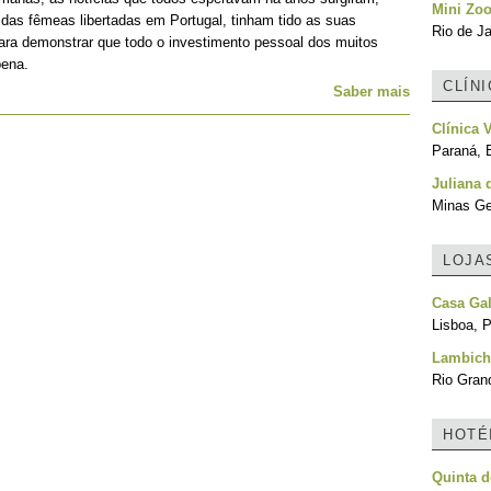
Mini Zoo
 das fêmeas libertadas em Portugal, tinham tido as suas
Rio de Ja
para demonstrar que todo o investimento pessoal dos muitos
pena.
CLÍN
Saber mais
Clínica 
Paraná, B
Juliana 
Minas Ger
LOJA
Casa Ga
Lisboa, P
Lambic
Rio Grand
HOTÉ
Quinta d