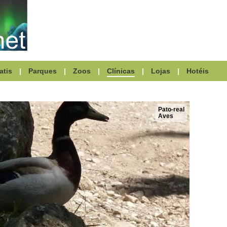
atis
|
Parques
|
Zoos
|
Clínicas
|
Lojas
|
Hotéis
Pato-real
Aves