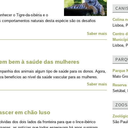
CANI
onhecer o Tigre-da-sibéria e o
Colina 
os comportamentos naturais desta espécie são os desafios
Lisboa, P
Saber mais
Centro d
Municípi
Lisboa, P
PARQ
zem bem à saúde das mulheres
Parque 
mpanhia dos animais algum tipo de saúde para os donos. Agora,
Mato Gro
ra beneficios ao nível da saúde vascular para as mulheres.
Saber mais
Reserva 
Setúbal, 
ZOOS
nascer em chão luso
Zoológic
idas dos dois lados da fronteira para que o lince-ibérico
São Paulo
emanas, as notícias que todos esperavam há anos surgiram,