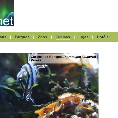
atis
|
Parques
|
Zoos
|
Clínicas
|
Lojas
|
Hotéis
Cardinal-de-Banggai
(Pterapogon kauderni)
Peixes