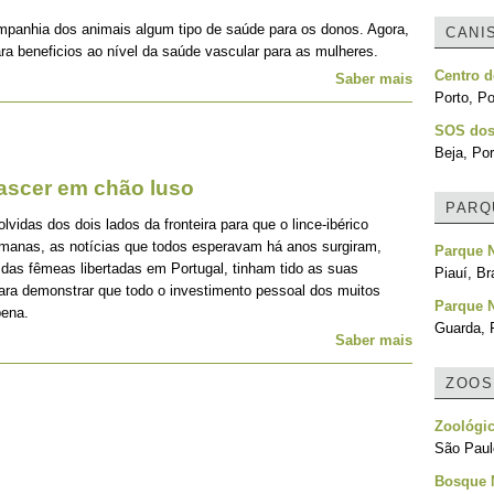
mpanhia dos animais algum tipo de saúde para os donos. Agora,
CANI
ra beneficios ao nível da saúde vascular para as mulheres.
Centro d
Saber mais
Porto, Po
SOS dos
Beja, Por
nascer em chão luso
PARQ
idas dos dois lados da fronteira para que o lince-ibérico
emanas, as notícias que todos esperavam há anos surgiram,
Parque N
 das fêmeas libertadas em Portugal, tinham tido as suas
Piauí, Br
para demonstrar que todo o investimento pessoal dos muitos
Parque N
pena.
Guarda, 
Saber mais
ZOOS
Zoológi
São Paulo
Bosque 