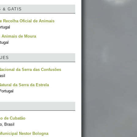
S & GATIS
e Recolha Oficial de Animais
rtugal
 Animais de Moura
tugal
UES
acional da Serra das Confusões
asil
atural da Serra da Estrela
Portugal
co de Cubatão
, Brasil
Municipal Nestor Bologna