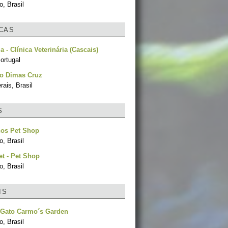
, Brasil
ICAS
a - Clínica Veterinária (Cascais)
ortugal
co Dimas Cruz
ais, Brasil
S
hos Pet Shop
, Brasil
et - Pet Shop
, Brasil
IS
 Gato Carmo´s Garden
, Brasil