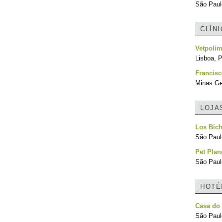
São Paulo
CLÍN
Vetpolim
Lisboa, P
Francis
Minas Ger
LOJA
Los Bic
São Paulo
Pet Plan
São Paulo
HOTÉ
Casa do
São Paulo