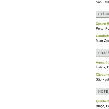
São Paulo
CLÍN
Centro H
Porto, Po
Gandolfo
Mato Gro
LOJA
Aquapó
Lisboa, P
Cãopany
São Paulo
HOTÉ
Quinta d
Braga, Po