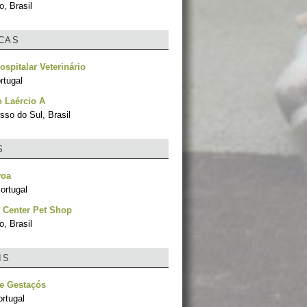
, Brasil
ICAS
ospitalar Veterinário
rtugal
 Laércio A
sso do Sul, Brasil
S
voa
ortugal
 Center Pet Shop
, Brasil
IS
e Gestaçós
rtugal