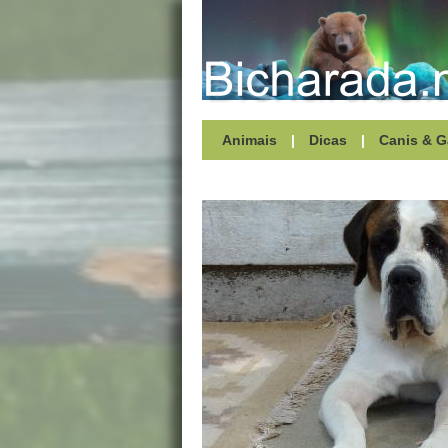
Animais
|
Dicas
|
Canis & G