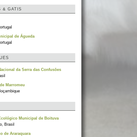
S & GATIS
ortugal
nicipal de Águeda
ortugal
UES
acional da Serra das Confusões
asil
 de Marromeu
Moçambique
cológico Municipal de Boituva
, Brasil
o de Araraquara