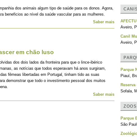
mpanhia dos animais algum tipo de saúde para os donos. Agora,
CANI
ra beneficios ao nível da saúde vascular para as mulheres.
AFECTU
Saber mais
Aveiro, P
Canil Mu
Aveiro, P
nascer em chão luso
PARQ
idas dos dois lados da fronteira para que o lince-ibérico
emanas, as notícias que todos esperavam há anos surgiram,
Parque N
 das fêmeas libertadas em Portugal, tinham tido as suas
Piauí, Br
para demonstrar que todo o investimento pessoal dos muitos
Reserva
pena.
Sofala, 
Saber mais
ZOOS
Parque E
São Paulo
Zoológic