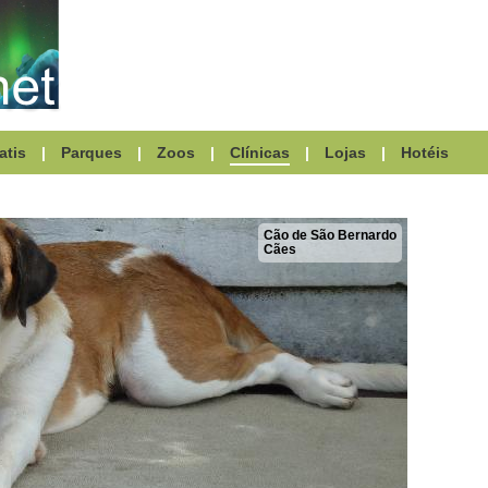
atis
|
Parques
|
Zoos
|
Clínicas
|
Lojas
|
Hotéis
Cão de São Bernardo
Cães