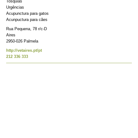
Tosquias
Urgências
Acupunctura para gatos
Acunpuctura para cães
Rua Pequena, 78 r/c-D
Aires
2950-026 Palmela
http://vetaires.pt/pt
212 336 333