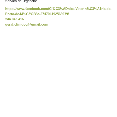
Serviço de Urgências
https://www.facebook.com/Cl%C3%ADnica-Veterin%C3%A1ria-de-
Porto-de-M%C3%B3s-274704192568939/
244 043 416
geral.clinidog@gmail.com