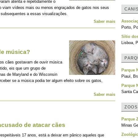
varam atenta e repetidamente o
 viam vídeos mais ou menos engraçados de gatos nos seus
CANI
subsequentes a essas visualizações.
Associa
Saber mais
Porto, Po
Sítio do
Lisboa, P
de música?
PARQ
e os cães gostavam de ouvir música
tido, eis que um grupo de
Parque N
anas de Maryland e do Wisconsin
Piauí, Br
ceber se a música podia ter algum efeito sobre os gatos,
Parque 
Santa Cat
Saber mais
ZOOS
Parque Z
 acusado de atacar cães
Minas Ger
Zoológic
respeitáveis 17 anos, está a deixar em pânico aqueles que