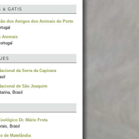
S & GATIS
ção dos Amigos dos Animais do Porto
rtugal
s Animais
ortugal
UES
acional da Serra da Capivara
asil
Nacional de São Joaquim
arina, Brasil
oológico Dr. Mário Frota
ais, Brasil
o de Matelândia