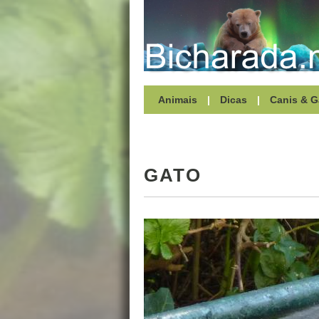
Animais
|
Dicas
|
Canis & G
GATO