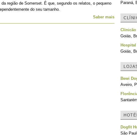
Paraná, B
 da região de Somerset. É que, segundo os relatos, o pequeno
ndependentemente do seu tamanho.
Saber mais
CLÍN
Clinicão
Goiás, Br
Hospital
Goiás, Br
LOJA
Bewi Do
Aveiro, P
Florênci
Santarém
HOTÉ
Dogfit H
São Paulo