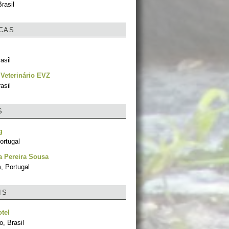
rasil
ICAS
asil
 Veterinário EVZ
asil
S
g
ortugal
a Pereira Sousa
, Portugal
IS
otel
, Brasil