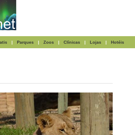
atis
|
Parques
|
Zoos
|
Clínicas
|
Lojas
|
Hotéis