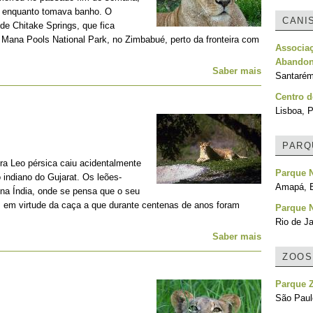
es enquanto tomava banho. O
CANI
de Chitake Springs, que fica
de Mana Pools National Park, no Zimbabué, perto da fronteira com
Associa
Abandon
Saber mais
Santarém
Centro d
Lisboa, P
PARQ
a Leo pérsica caiu acidentalmente
Parque 
indiano do Gujarat. Os leões-
Amapá, B
 na Índia, onde se pensa que o seu
s, em virtude da caça a que durante centenas de anos foram
Parque N
Rio de Ja
Saber mais
ZOOS
Parque 
São Paulo