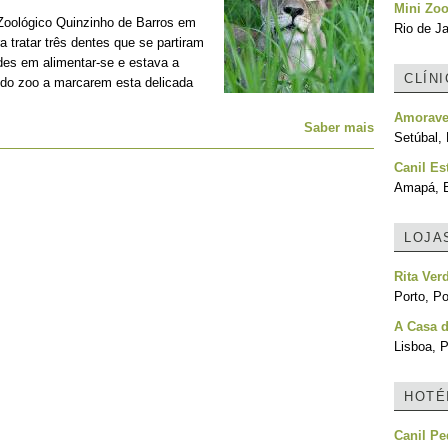
Mini Zo
Zoológico Quinzinho de Barros em
Rio de Ja
 tratar três dentes que se partiram
des em alimentar-se e estava a
CLÍN
 do zoo a marcarem esta delicada
Amoravet
Saber mais
Setúbal, 
Canil Es
Amapá, B
LOJA
Rita Ver
Porto, Po
A Casa d
Lisboa, P
HOTÉ
Canil Pe