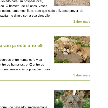
e levado para um hospital local,
tico. O homem, de 45 anos, vestia
 às costas uma mochila e, sem que nada o fizesse prever, de
abitam e dirigiu-se na sua direcção.
Saber mais
ram já este ano 59
recursos entre humanos e vida
entre os humanos, e 72 entre os
a, uma ameaça às populações rurais.
Saber mais
orreu no passado fim-de-semana,