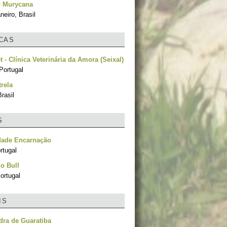
o Murycana
neiro, Brasil
ICAS
 - Clínica Veterinária da Amora (Seixal)
Portugal
trela
rasil
S
dade Encarnação
rtugal
o Bull
ortugal
IS
dra de Guaratiba