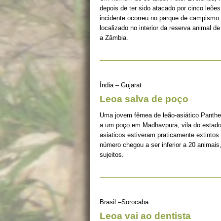
depois de ter sido atacado por cinco leõ
incidente ocorreu no parque de campismo 
localizado no interior da reserva animal 
a Zâmbia.
Índia – Gujarat
Leoa salva de poço
Uma jovem fêmea de leão-asiático Panther
a um poço em Madhavpura, vila do estado 
asiaticos estiveram praticamente extintos
número chegou a ser inferior a 20 animai
sujeitos.
Brasil –Sorocaba
Leoa vai ao dentista