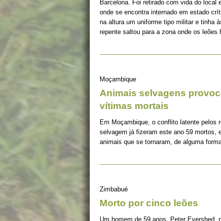
Barcelona. Foi retirado com vida do local 
onde se encontra internado em estado crí
na altura um uniforme tipo militar e tinha
repente saltou para a zona onde os leões h
Moçambique
Animais selvagens provoca
vítimas mortais
Em Moçambique, o conflito latente pelos 
selvagem já fizeram este ano 59 mortos, 
animais que se tornaram, de alguma form
Zimbabué
Morto por cinco leões
Um homem de 59 anos, Peter Evershed, m