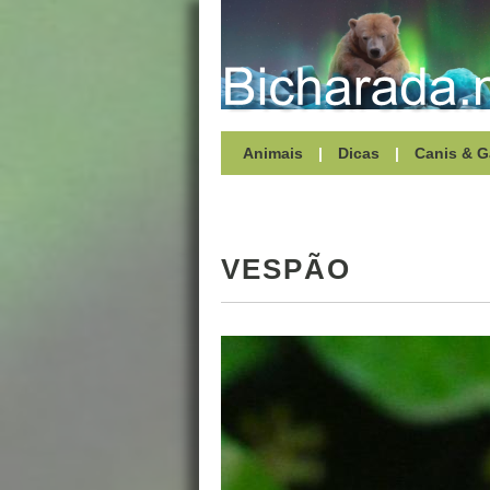
Animais
|
Dicas
|
Canis & G
VESPÃO