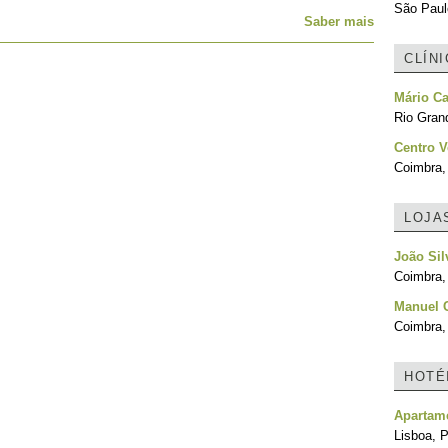
São Paulo
Saber mais
CLÍN
Mário Ca
Rio Grand
Centro V
Coimbra,
LOJA
João Sil
Coimbra,
Manuel 
Coimbra,
HOTÉ
Apartame
Lisboa, P