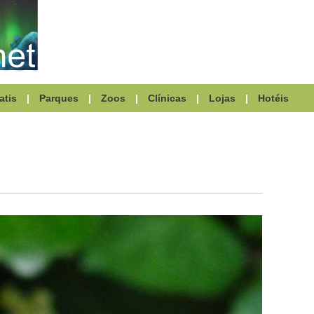
atis
|
Parques
|
Zoos
|
Clínicas
|
Lojas
|
Hotéis