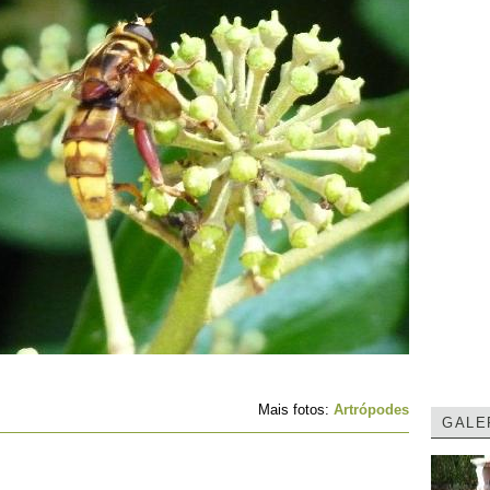
Mais fotos:
Artrópodes
GALE