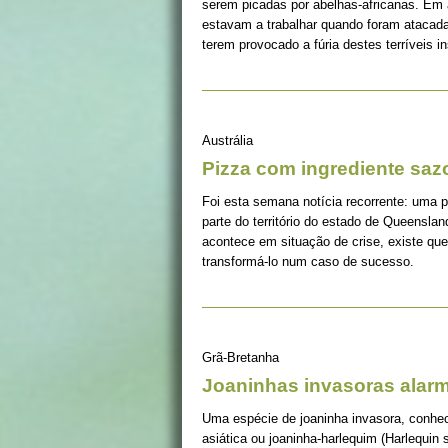
serem picadas por abelhas-africanas. Em
estavam a trabalhar quando foram atacada
terem provocado a fúria destes terríveis i
Austrália
Pizza com ingrediente saz
Foi esta semana notícia recorrente: uma 
parte do território do estado de Queensla
acontece em situação de crise, existe q
transformá-lo num caso de sucesso.
Grã-Bretanha
Joaninhas invasoras alar
Uma espécie de joaninha invasora, conhec
asiática ou joaninha-harlequim (Harlequin s