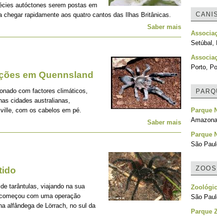
pécies autóctones serem postas em
CANI
 a chegar rapidamente aos quatro cantos das Ilhas Britânicas.
Saber mais
Associa
Setúbal, 
Associa
Porto, Po
ações em Quennsland
ionado com factores climáticos,
PARQ
nas cidades australianas,
ville, com os cabelos em pé.
Parque N
Amazonas
Saber mais
Parque N
São Paulo
ZOOS
tido
de tarântulas, viajando na sua
Zoológic
do começou com uma operação
São Paulo
na alfândega de Lörrach, no sul da
Parque Z