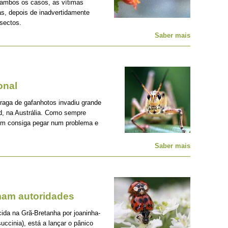
 ambos os casos, as vítimas
s, depois de inadvertidamente
nsectos.
Saber mais
onal
praga de gafanhotos invadiu grande
nd, na Austrália. Como sempre
uem consiga pegar num problema e
Saber mais
mam autoridades
ida na Grã-Bretanha por joaninha-
uccinia), está a lançar o pânico