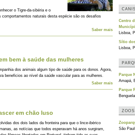
CANI
onhecer o Tigre-da-sibéria e o
os comportamentos naturais desta espécie são os desafios
Centro d
Municípi
Saber mais
Lisboa, P
Sítio do
Lisboa, P
zem bem à saúde das mulheres
PARQ
mpanhia dos animais algum tipo de saúde para os donos. Agora,
Parque 
ra beneficios ao nível da saúde vascular para as mulheres.
Amapá, B
Saber mais
Parque R
Benguela
ZOOS
nascer em chão luso
Zooparqu
idas dos dois lados da fronteira para que o lince-ibérico
São Paulo
emanas, as notícias que todos esperavam há anos surgiram,
 das fêmeas libertadas em Portugal, tinham tido as suas