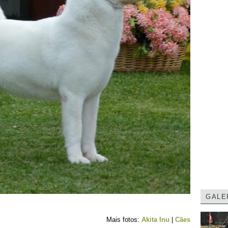
GALE
Mais fotos:
Akita Inu
|
Cães