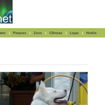
atis
|
Parques
|
Zoos
|
Clínicas
|
Lojas
|
Hotéis