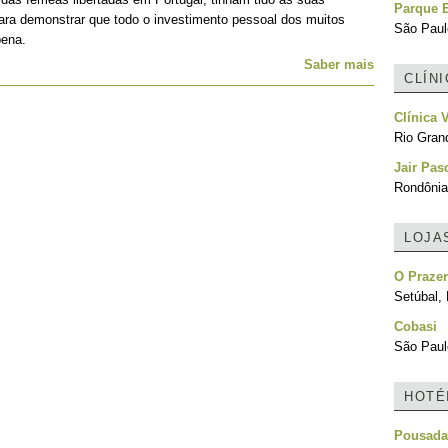
Parque E
para demonstrar que todo o investimento pessoal dos muitos
São Paulo
pena.
Saber mais
CLÍN
Clínica 
Rio Grand
Jair Pas
Rondônia,
LOJA
O Praze
Setúbal, 
Cobasi
São Paulo
HOTÉ
Pousada