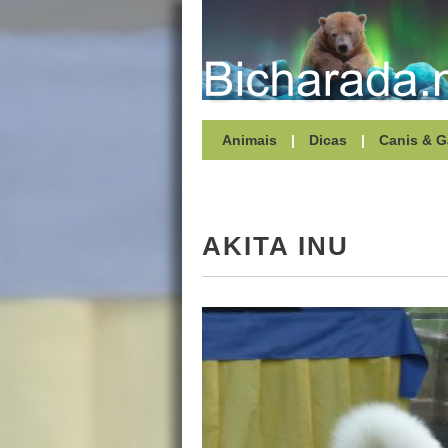
Animais
|
Dicas
|
Canis & G
AKITA INU