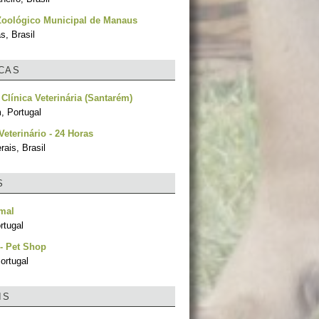
Zoológico Municipal de Manaus
, Brasil
ICAS
 Clínica Veterinária (Santarém)
, Portugal
eterinário - 24 Horas
ais, Brasil
S
mal
ortugal
- Pet Shop
ortugal
IS