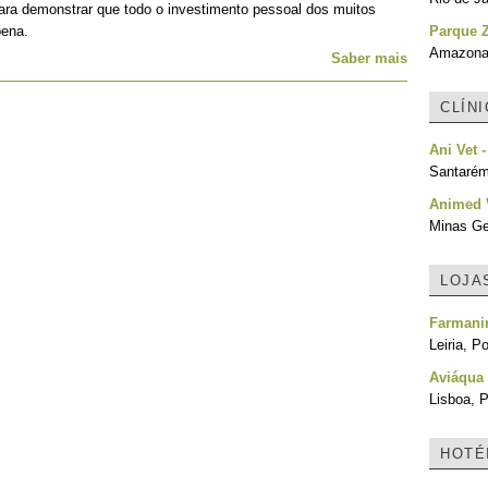
para demonstrar que todo o investimento pessoal dos muitos
pena.
Parque 
Amazonas
Saber mais
CLÍN
Ani Vet -
Santarém
Animed V
Minas Ger
LOJA
Farmani
Leiria, P
Aviáqua 
Lisboa, P
HOTÉ