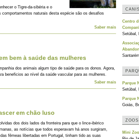
onhecer o Tigre-da-sibéria e o
CANI
os comportamentos naturais desta espécie são os desafios
Centro d
Saber mais
Companh
Setúbal, 
Associa
Abandon
Santarém
zem bem à saúde das mulheres
mpanhia dos animais algum tipo de saúde para os donos. Agora,
PARQ
ra beneficios ao nível da saúde vascular para as mulheres.
Saber mais
Parque N
Setúbal, 
Parque 
Goiás, Br
nascer em chão luso
ZOOS
idas dos dois lados da fronteira para que o lince-ibérico
emanas, as notícias que todos esperavam há anos surgiram,
Mini Zo
 das fêmeas libertadas em Portugal, tinham tido as suas
Rio de Ja