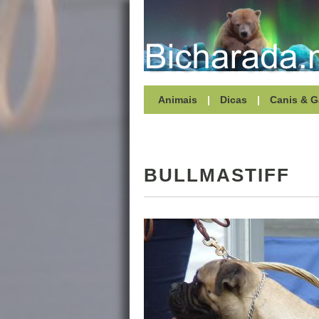
Animais
|
Dicas
|
Canis & G
BULLMASTIFF