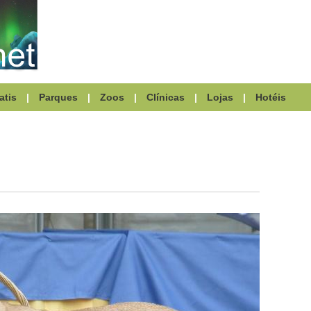
atis
|
Parques
|
Zoos
|
Clínicas
|
Lojas
|
Hotéis