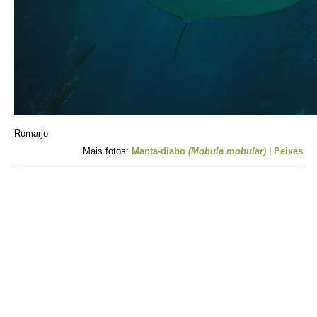
Romarjo
Mais fotos:
Manta-diabo
(Mobula mobular)
|
Peixes