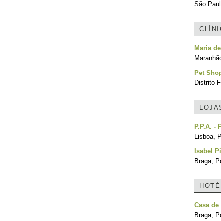
São Paulo
CLÍN
Maria de
Maranhão
Pet Shop
Distrito F
LOJA
P.P.A. -
Lisboa, P
Isabel P
Braga, Po
HOTÉ
Casa de
Braga, Po