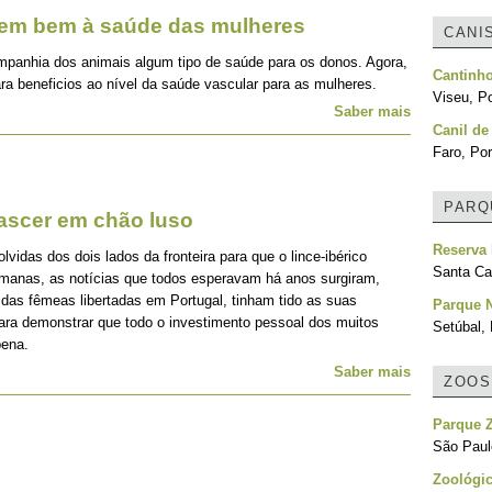
zem bem à saúde das mulheres
CANI
mpanhia dos animais algum tipo de saúde para os donos. Agora,
Cantinh
ra beneficios ao nível da saúde vascular para as mulheres.
Viseu, Po
Saber mais
Canil de
Faro, Por
PARQ
nascer em chão luso
Reserva
idas dos dois lados da fronteira para que o lince-ibérico
Santa Cat
emanas, as notícias que todos esperavam há anos surgiram,
 das fêmeas libertadas em Portugal, tinham tido as suas
Parque N
para demonstrar que todo o investimento pessoal dos muitos
Setúbal, 
pena.
Saber mais
ZOOS
Parque Z
São Paulo
Zoológic