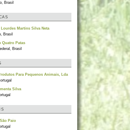
, Brasil
ICAS
 Lourdes Martins Silva Neta
, Brasil
 Quatro Patas
ederal, Brasil
S
 Produtos Para Pequenos Animais, Lda
ortugal
imenta Silva
rtugal
IS
 São Paio
rtugal