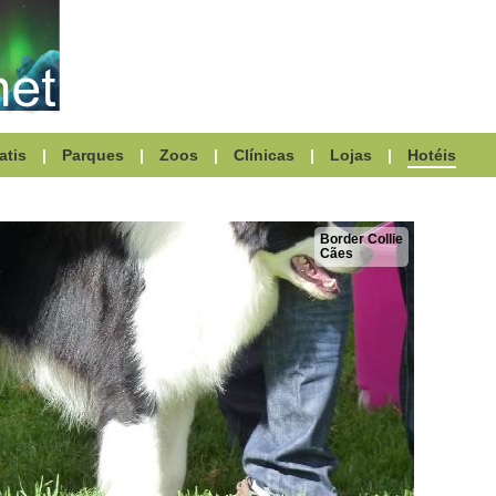
atis
|
Parques
|
Zoos
|
Clínicas
|
Lojas
|
Hotéis
Border Collie
Cães