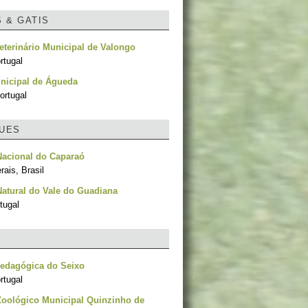
S & GATIS
eterinário Municipal de Valongo
rtugal
nicipal de Águeda
ortugal
UES
Nacional do Caparaó
ais, Brasil
atural do Vale do Guadiana
tugal
Pedagógica do Seixo
rtugal
Zoológico Municipal Quinzinho de