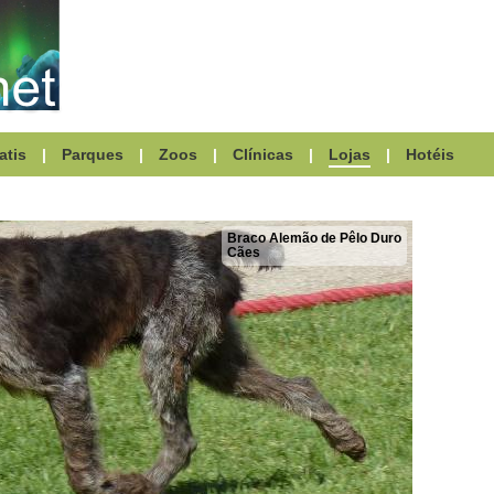
atis
|
Parques
|
Zoos
|
Clínicas
|
Lojas
|
Hotéis
Braco Alemão de Pêlo Duro
Cães