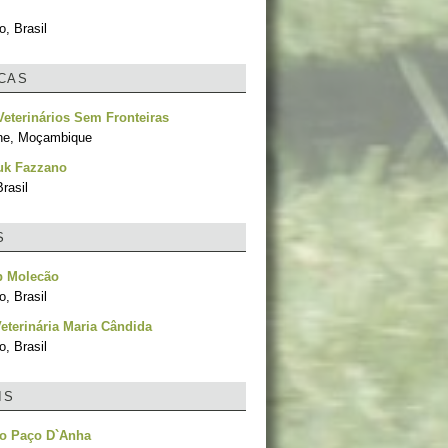
, Brasil
ICAS
 Veterinários Sem Fronteiras
ne, Moçambique
uk Fazzano
rasil
S
p Molecão
, Brasil
Veterinária Maria Cândida
, Brasil
IS
do Paço D`Anha