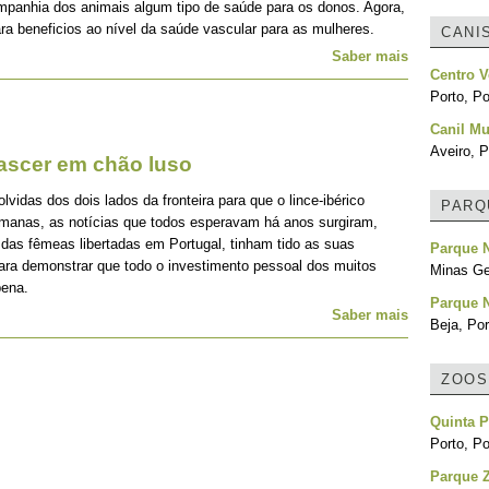
mpanhia dos animais algum tipo de saúde para os donos. Agora,
ra beneficios ao nível da saúde vascular para as mulheres.
CANI
Saber mais
Centro V
Porto, Po
Canil Mu
Aveiro, P
nascer em chão luso
idas dos dois lados da fronteira para que o lince-ibérico
PARQ
emanas, as notícias que todos esperavam há anos surgiram,
 das fêmeas libertadas em Portugal, tinham tido as suas
Parque 
para demonstrar que todo o investimento pessoal dos muitos
Minas Ger
pena.
Parque N
Saber mais
Beja, Por
ZOOS
Quinta 
Porto, Po
Parque 