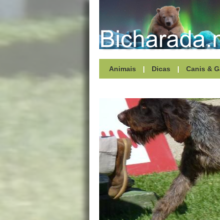
Animais
|
Dicas
|
Canis & G