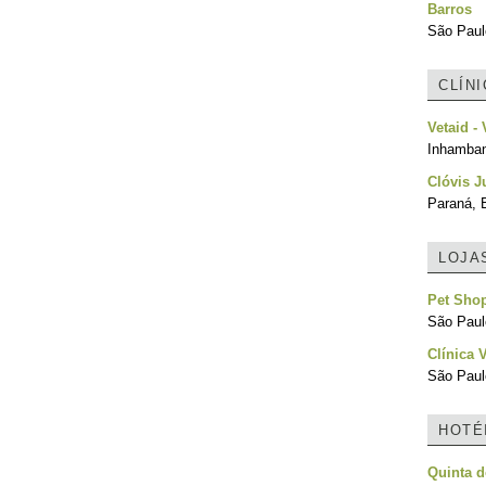
Barros
São Paulo
CLÍN
Vetaid -
Inhamba
Clóvis J
Paraná, B
LOJA
Pet Sho
São Paulo
Clínica 
São Paulo
HOTÉ
Quinta 