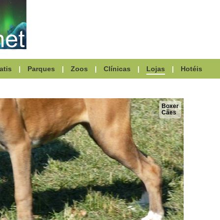
atis
|
Parques
|
Zoos
|
Clínicas
|
Lojas
|
Hotéis
Boxer
Cães