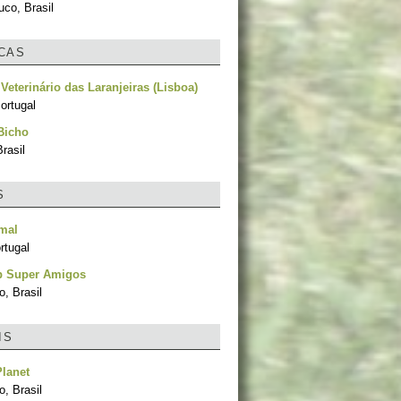
co, Brasil
ICAS
 Veterinário das Laranjeiras (Lisboa)
ortugal
Bicho
rasil
S
mal
ortugal
p Super Amigos
, Brasil
IS
lanet
, Brasil