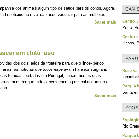
mpanhia dos animais algum tipo de saúde para os donos. Agora,
CANI
ra beneficios ao nível da saúde vascular para as mulheres.
Centro V
Saber mais
Porto, Po
Centro d
Lisboa, P
nascer em chão luso
PARQ
idas dos dois lados da fronteira para que o lince-ibérico
emanas, as notícias que todos esperavam há anos surgiram,
Reserva
 das fêmeas libertadas em Portugal, tinham tido as suas
Inhamba
para demonstrar que todo o investimento pessoal dos muitos
Parque N
pena.
Santarém
Saber mais
ZOOS
Zoológic
Rio Grand
Parque 