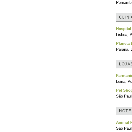
Pernambu
CLÍN
Hospital
Lisboa, P
Planeta 
Paraná, B
LOJA
Farmani
Leiria, P
Pet Sho
São Paulo
HOTÉ
Animal P
São Paulo