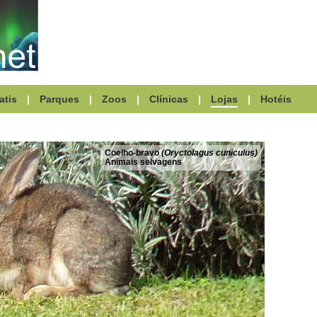
atis
|
Parques
|
Zoos
|
Clínicas
|
Lojas
|
Hotéis
Coelho-bravo
(Oryctolagus cuniculus)
Animais selvagens