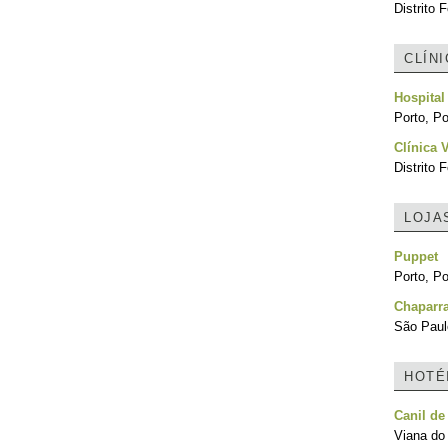
Distrito F
CLÍN
Hospital
Porto, Po
Clínica 
Distrito F
LOJA
Puppet
Porto, Po
Chaparra
São Paulo
HOTÉ
Canil de
Viana do 