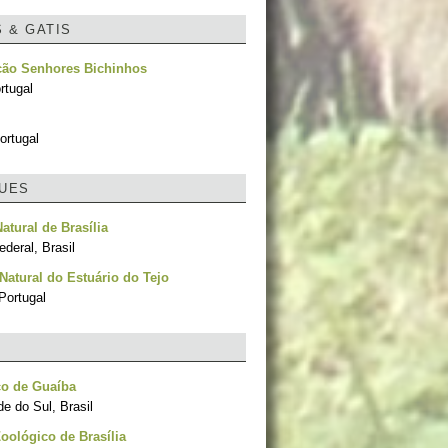
S & GATIS
ção Senhores Bichinhos
rtugal
ortugal
UES
atural de Brasília
ederal, Brasil
Natural do Estuário do Tejo
Portugal
co de Guaíba
e do Sul, Brasil
oológico de Brasília