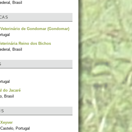
ederal, Brasil
ICAS
 Veterinário de Gondomar (Gondomar)
rtugal
Veterinária Reino dos Bichos
ederal, Brasil
S
rtugal
l do Jacaré
, Brasil
IS
 Xeyver
Castelo, Portugal