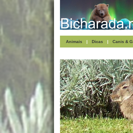
Animais
|
Dicas
|
Canis & G