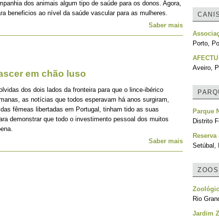
mpanhia dos animais algum tipo de saúde para os donos. Agora,
ra beneficios ao nível da saúde vascular para as mulheres.
CANI
Saber mais
Associa
Porto, Po
AFECTU
Aveiro, P
nascer em chão luso
idas dos dois lados da fronteira para que o lince-ibérico
PARQ
emanas, as notícias que todos esperavam há anos surgiram,
 das fêmeas libertadas em Portugal, tinham tido as suas
Parque N
para demonstrar que todo o investimento pessoal dos muitos
Distrito F
pena.
Reserva 
Saber mais
Setúbal, 
ZOOS
Zoológi
Rio Grand
Jardim Z