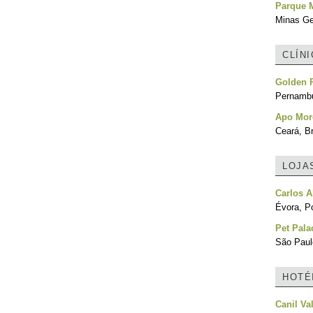
Parque 
Minas Ger
CLÍN
Golden P
Pernambu
Apo Mor
Ceará, Br
LOJA
Carlos A
Évora, Po
Pet Pala
São Paulo
HOTÉ
Canil V