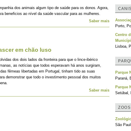
mpanhia dos animais algum tipo de saúde para os donos. Agora,
CANI
ra beneficios ao nível da saúde vascular para as mulheres.
Associa
Saber mais
Porto, Po
Centro d
Municípi
Lisboa, P
nascer em chão luso
idas dos dois lados da fronteira para que o lince-ibérico
PARQ
emanas, as notícias que todos esperavam há anos surgiram,
 das fêmeas libertadas em Portugal, tinham tido as suas
Parque N
para demonstrar que todo o investimento pessoal dos muitos
Paraná, B
pena.
Parque N
Saber mais
Setúbal, 
ZOOS
Zoológi
São Paulo