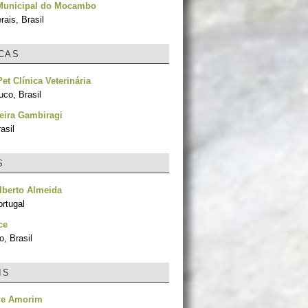
Municipal do Mocambo
ais, Brasil
ICAS
et Clínica Veterinária
co, Brasil
eira Gambiragi
asil
S
lberto Almeida
rtugal
ce
, Brasil
IS
ale Amorim