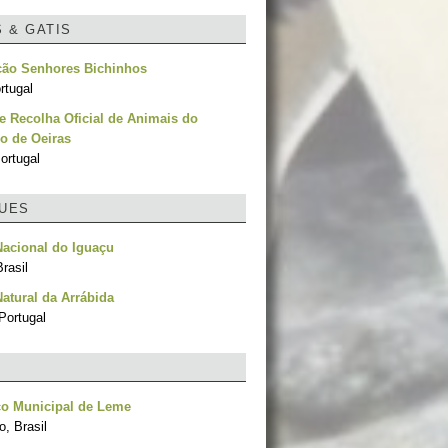
S & GATIS
ção Senhores Bichinhos
rtugal
e Recolha Oficial de Animais do
o de Oeiras
ortugal
UES
acional do Iguaçu
rasil
atural da Arrábida
Portugal
co Municipal de Leme
, Brasil