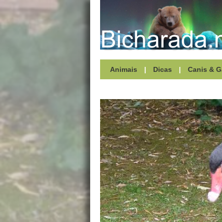
Animais
|
Dicas
|
Canis & G