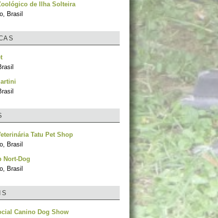
oológico de Ilha Solteira
, Brasil
ICAS
t
rasil
artini
rasil
S
Veterinária Tatu Pet Shop
, Brasil
p Nort-Dog
, Brasil
IS
ocial Canino Dog Show