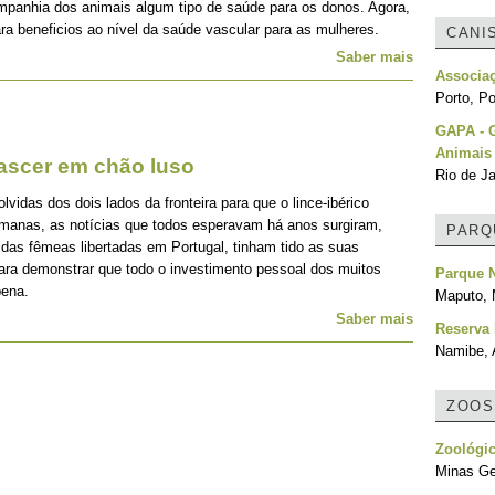
mpanhia dos animais algum tipo de saúde para os donos. Agora,
ra beneficios ao nível da saúde vascular para as mulheres.
CANI
Saber mais
Associa
Porto, Po
GAPA - G
Animais
nascer em chão luso
Rio de Ja
idas dos dois lados da fronteira para que o lince-ibérico
emanas, as notícias que todos esperavam há anos surgiram,
PARQ
 das fêmeas libertadas em Portugal, tinham tido as suas
para demonstrar que todo o investimento pessoal dos muitos
Parque 
pena.
Maputo,
Saber mais
Reserva 
Namibe, 
ZOOS
Zoológic
Minas Ger