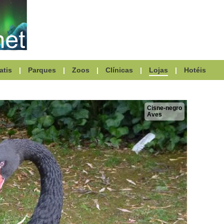
atis
|
Parques
|
Zoos
|
Clínicas
|
Lojas
|
Hotéis
Cisne-negro
Aves