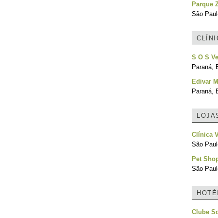
Parque Z
São Paulo
CLÍN
S O S Ve
Paraná, B
Edivar M
Paraná, B
LOJA
Clínica 
São Paulo
Pet Sho
São Paulo
HOTÉ
Clube S