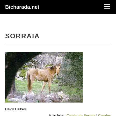
Bicharada.net
SORRAIA
Hardy Oelke©
Mais fotos:
Cavalo do Sorraia
|
Cavalos