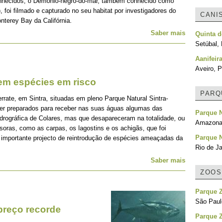
onhecidos, o Demónio-negro-do-mar, também conhecido como
, foi filmado e capturado no seu habitat por investigadores do
CANI
nterey Bay da Califórnia.
Saber mais
Quinta 
Setúbal, 
Aanifeir
Aveiro, P
em espécies em risco
PARQ
rate, em Sintra, situadas em pleno Parque Natural Sintra-
er preparados para receber nas suas águas algumas das
Parque N
rográfica de Colares, mas que desapareceram na totalidade, ou
Amazonas
oras, como as carpas, os lagostins e os achigãs, que foi
Parque N
e importante projecto de reintrodução de espécies ameaçadas da
Rio de Ja
Saber mais
ZOOS
Parque Z
São Paulo
preço recorde
Parque Z