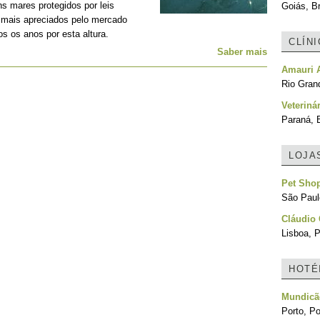
s mares protegidos por leis
Goiás, Br
 mais apreciados pelo mercado
s os anos por esta altura.
CLÍN
Saber mais
Amauri 
Rio Grand
Veteriná
Paraná, B
LOJA
Pet Sho
São Paulo
Cláudio 
Lisboa, P
HOTÉ
Mundicã
Porto, Po