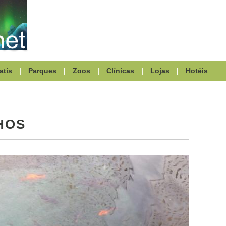
atis
|
Parques
|
Zoos
|
Clínicas
|
Lojas
|
Hotéis
HOS