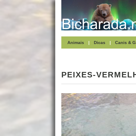
Animais
|
Dicas
|
Canis & G
PEIXES-VERMEL