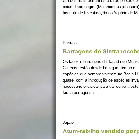
Um dos mais estranhos e raros peixes c
peixe-diabo-negro, (Melanocetus johnsonii)
Instituto de Investigação do Aquário de Mo
Portugal
Barragens de Sintra receb
Os lagos e barragens da Tapada de Monser
Cascais, estão desde há algum tempo a s
espécies que sempre viveram na Bacia Hid
quase, com a introdução de espécies invas
necessário erradicar para dar corpo a est
fauna portuguesa.
Japão
Atum-rabilho vendido por 