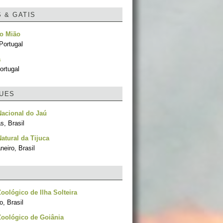
S & GATIS
do Mião
Portugal
a
ortugal
UES
acional do Jaú
, Brasil
atural da Tijuca
neiro, Brasil
oológico de Ilha Solteira
, Brasil
oológico de Goiânia