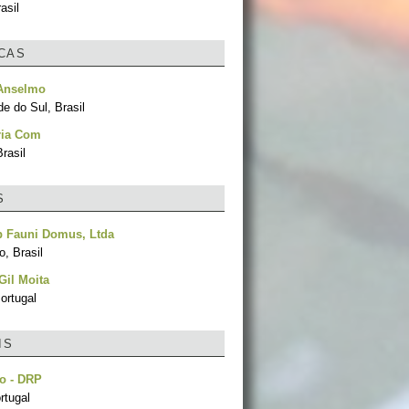
asil
ICAS
Anselmo
e do Sul, Brasil
ria Com
rasil
S
p Fauni Domus, Ltda
, Brasil
Gil Moita
ortugal
IS
o - DRP
rtugal