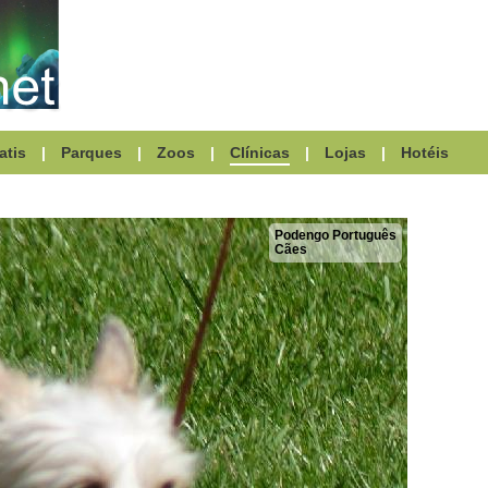
atis
|
Parques
|
Zoos
|
Clínicas
|
Lojas
|
Hotéis
Podengo Português
Cães