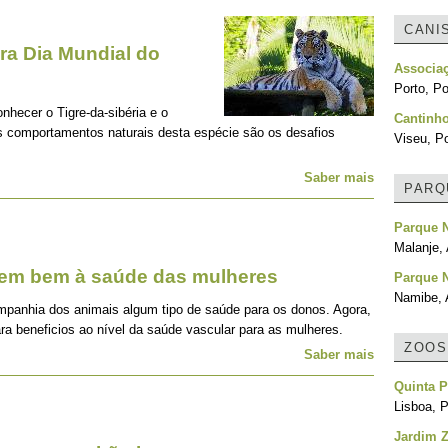
CANI
a Dia Mundial do
Associa
Porto, Po
onhecer o Tigre-da-sibéria e o
Cantinh
os comportamentos naturais desta espécie são os desafios
Viseu, Po
Saber mais
PARQ
Parque 
Malanje,
zem bem à saúde das mulheres
Parque N
Namibe, 
mpanhia dos animais algum tipo de saúde para os donos. Agora,
ra beneficios ao nível da saúde vascular para as mulheres.
ZOOS
Saber mais
Quinta P
Lisboa, P
Jardim Z