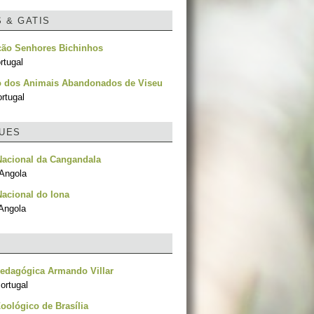
S & GATIS
ção Senhores Bichinhos
rtugal
o dos Animais Abandonados de Viseu
rtugal
UES
Nacional da Cangandala
 Angola
acional do Iona
Angola
edagógica Armando Villar
ortugal
oológico de Brasília