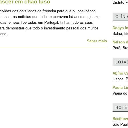
nascer em chão luso
Distrito F
idas dos dois lados da fronteira para que o lince-ibérico
emanas, as notícias que todos esperavam há anos surgiram,
CLÍN
 das fêmeas libertadas em Portugal, tinham tido as suas
Dogys In
para demonstrar que todo o investimento pessoal dos muitos
Bahia, Br
pena.
Saber mais
Nelson 
Pará, Bra
LOJA
Abílio C
Lisboa, P
Paula L
Viana do 
HOTÉ
Beethove
São Paulo