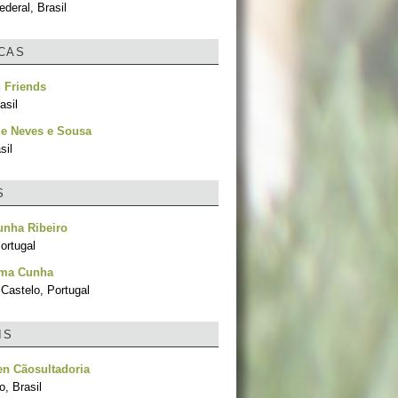
ederal, Brasil
ICAS
 Friends
asil
de Neves e Sousa
sil
S
unha Ribeiro
ortugal
ima Cunha
Castelo, Portugal
IS
n Cãosultadoria
, Brasil