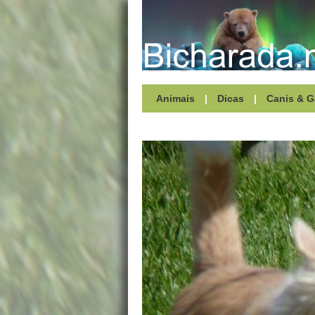
Animais
|
Dicas
|
Canis & G