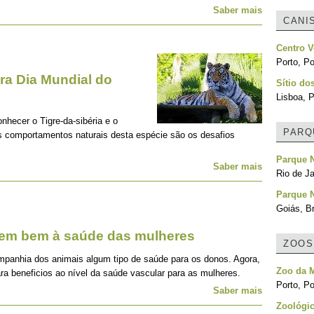
Saber mais
CANI
Centro V
Porto, Po
a Dia Mundial do
Sítio do
Lisboa, P
onhecer o Tigre-da-sibéria e o
PARQ
os comportamentos naturais desta espécie são os desafios
Parque N
Saber mais
Rio de Ja
Parque 
Goiás, Br
zem bem à saúde das mulheres
ZOOS
mpanhia dos animais algum tipo de saúde para os donos. Agora,
Zoo da 
ra beneficios ao nível da saúde vascular para as mulheres.
Porto, Po
Saber mais
Zoológic