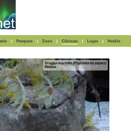
atis
|
Parques
|
Zoos
|
Clínicas
|
Lojas
|
Hotéis
Dragão-marinho
(Phycodurus eques)
Peixes