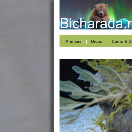
Animais
|
Dicas
|
Canis & G